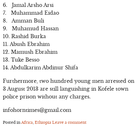
6. Jamal Arsho Arsi
7. Muhammad Eidao
8. Amman Buli
9. Muhamud Hassan
10. Rashid Burka
11. Abush Ebrahim
12. Mamush Ebrahim
13. Tuke Besso
14. Abdulkarim Abdinur Shifa
Furthermore, two hundred young men arrested on
3 August 2013 are still languishing in Kofele town
police prison without any charges.
infohorntimes@gmail.com
Posted in
Africa
,
Ethiopia
Leave a comment