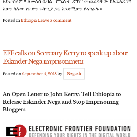
አይታሰሩም። ለመለስ ሲባል “የሚሉት ደግሞ መጨረሻቸው ከኢህአዴግና
አሁን ካለው የቡድን ፍትጊያ ጋር እንደሚሆን ይናገራሉ።
Posted in
Ethiopia
Leave a comment
EFF calls on Secretary Kerry to speak up about
Eskinder Nega imprisonment
Posted on
September 5, 2013
by
Negash
An Open Letter to John Kerry: Tell Ethiopia to
Release Eskinder Nega and Stop Imprisoning
Bloggers