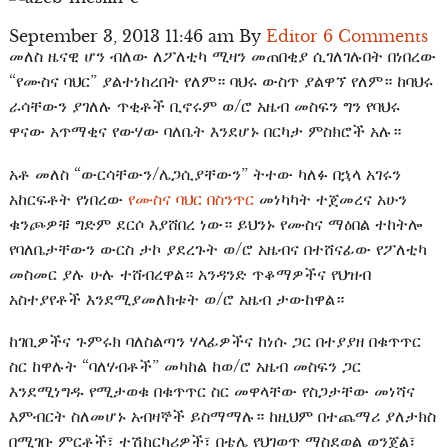
September 3, 2013 11:46 am By
Editor
6 Comments
መለስ ዜናዊ ሆን ብለው ለፖለቲካ ሚዛን መጠበቂያ ሲገለገሉበት በነበረው
“የሙስና ባህር” ያልተነከረበት የለም። ባህሩ ውስጥ ያልዋኘ የለም። ከባህሩ
ራሳቸውን ያገለሉ ጥቂቶች ቢኖሩም ወ/ሮ አዜብ መስፍን ግን የባህሩ
ዋናው አጥማቂና የውሃው ባለቤት እንደሆኑ በርካታ ምስክሮች አሉ።
አቶ መለስ “ውርሳቸውን/ሌጋሲያቸውን” ትተው ካለፉ በኋላ አገሩን
አከርፍቶት የነበረው
የሙስና ባህር በስንጥር
መነካካት ተጀመረና አሁን
ቁንጮዎቹ ግድም ደርሶ እያሸበረ ነው። ይህንኑ የሙስና ማዕበል ተከትሎ
የባለቤታቸውን ውርስ ታኮ ያደረጉት ወ/ሮ አዜብና በተሸናፊው የፖለቲካ
መስመር ያሉ ሁሉ ተሸብረዋል። አንዳንድ ጥቆማዎችና የህዝብ
አስተያየቶች እንደሚያመለክቱት ወ/ሮ አዜብ ታውከዋል።
ከገቢዎችና ጉምሩክ ባለስልጣን ሃላፊዎችና ከነሱ ጋር በተያያዘ በቁጥጥር
ስር ከዋሉት “ባለሃብቶች” መካከል ከወ/ሮ አዜብ መስፍን ጋር
እንደሚነግዱ የሚታወቁ በቁጥጥር ስር መዋላቸው የስጋታቸው መነሻና
እምብርት ስለመሆኑ አብዛኞች ይስማማሉ። ከዚህም በተጨማሪ ያለታክስ
በሚገቡ ምርቶች፣ ተሽከርካሪዎች፣ በቴሌ የህገወጥ ማስደወል ወንጀል፣