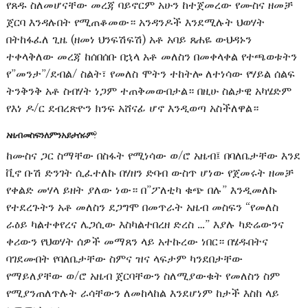
የጸዱ ስለመሆናቸው መረጃ ባይኖርም አሁን ከተጀመረው የሙስና ዘመቻ
ጀርባ እንዳሉበት የሚጠቆመው። አንዳንዶች እንደሚሉት ህወሃት
በትከፋፈለ ጊዜ (ዘመነ ህንፍሽፍሽ) አቶ አባይ ጸሐዬ ውህዳኑን
ተቀላቅለው መረጃ ከሰበሰቡ በኋላ አቶ መለስን በመቀላቀል የተጫወቱትን
የ”መንታ”/ደብል/ ስልት፣ የመለስ ሞትን ተከትሎ ለተነሳው የሃይል ሰልፍ
ትንቅንቅ አቶ ስብሃት ነጋም ተጠቅመውበታል። በዚሁ ስልታዊ አካሄድም
የእነ ዶ/ር ደብረጽዮን ክንፍ አሸናፊ ሆኖ እንዲወጣ አስችለዋል።
አዜብ መስፍን ለምን አይታሰሩም?
ከሙስና ጋር ስማቸው በስፋት የሚነሳው ወ/ሮ አዜብ፤ በባለቤታቸው እንደ
ቪኖ ቡሽ ድንገት ሲፈተለኩ በሃዘን ድባብ ውስጥ ሆነው የጀመሩት ዘመቻ
የቀልድ መሃላ ይዘት ያለው ነው። በ”ፖለቲካ ቁጭ በሉ” እንዲመለኩ
የተደረጉትን አቶ መለስን ደጋግሞ በመጥራት አዜብ መስፍን “የመለስ
ራዕይ ካልተቀየረና ሌጋሲው እስካልተበረዘ ድረስ …” እያሉ ካድሬውንና
ቀሪውን የህወሃት ሰዎች መማጸን ላይ አተኩረው ነበር። በሄዱበትና
ባገደሙበት የባለቤታቸው ስምና ዝና ላፍታም ካንደበታቸው
የማይለያቸው ወ/ሮ አዜብ ጀርባቸውን ስለሚያውቁት የመለስን ስም
የሚያንጠለጥሉት ራሳቸውን ለመከላከል እንደሆነም ከታች እስከ ላይ