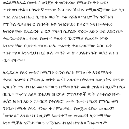
ወልደሚካኤል በሙስና ወንጀል ተጠርጥረው የሚጠየፉትን ወህኒ
ገብተውበታል። በከፍተኛ የንግድ ቅርርብና ሽርክና የሚወዳጇቸው አቶ ነጋ
ገብረ እግዚአብሔር ከታሰሩ ወራት ተቆጥሯል። የገቢዎችና ጉምሩክ
ምክትል ዳይሬክተር የነበሩት አቶ ገብረዋህድ ከቀረጥ ነጻ በመፍቀድ
አብረዋቸው በኤፈርት ታርጋ ገንዘብ ሲያልቡ ኖረው አሁን ወደ እስር ቤት
ተወርውረዋል። የቴሌ የሙስና ቅሌትና በኦሮሚያ የመሬት ንግድ
አብረዋቸው ሲሳተፉ የነበሩ ሁሉ ዋራንቲ ተቆርጦባቸው እስር ቤት
ገብተዋል። እንግዲህ በዚህ ሁሉ መዓት ውስጥ ያልተነኩት ወ/ሮ አዜብ
ብቻ ናቸው።
ለፌደራል የጸረ ሙስና ኮሚሽን ቅርብ የሆኑ ምንጮች እንደሚሉት
ተጠርጣሪዎቹ በምርመራ ወቅት ወ/ሮ አዜብን በትዕዛዝ ሰጪነትና በንግድ
አጋርነት ዋና ተባባሪ መሆናቸውን በማመልከት መስክረዋል። ከዚህም በላይ
በርካታ ጥቆማ አለ። በነዚህና በበርካታ ምክንያቶች ጣት የተቀሰረባቸው
ወ/ሮ አዜብ አሁን የቀብርና የተስካር፣ ሙት ዓመት ዘካሪና የማስታወሻ
ግንባታ ኮሚቴ ሃላፊ ሆነው ተቀምጠዋል። የመጀመሪያው መጨረሻ
“መገለል” እንደሆነ፣ ከዚያም እውነተኛው መጨረሻ ሊገጥማቸው
እንደሚችል ግምታቸውን የሚሰጡ ተበራክተዋል። “ከቶውንም