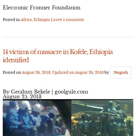
Electronic Frontier Foundation
Posted in
Africa
,
Ethiopia
Leave a comment
14 victims of massacre in Kofele, Ethiopia
identified
Posted on
August 26, 2013
, Updated on
August 26, 2013
by
Negash
By Getahun Bekele | goolgule.com
August 25, 2013