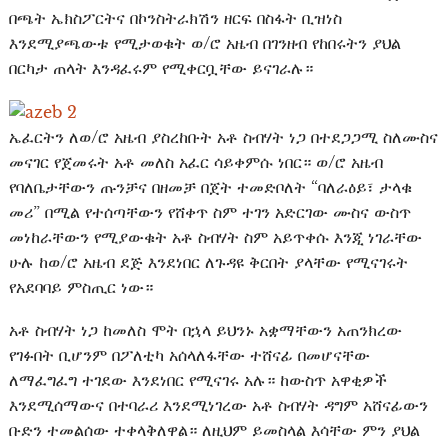
በጫት ኤክስፖርትና በኮንስትራክሽን ዘርፍ በስፋት ቢዝነስ
እንደሚያጫውቱ የሚታወቁት ወ/ሮ አዜብ በገንዘብ የከበሩትን ያህል
በርካታ ጠላት እንዳፈሩም የሚቀርቧቸው ይናገራሉ።
ኤፈርትን ለወ/ሮ አዜብ ያስረከቡት አቶ ስብሃት ነጋ በተደጋጋሚ ስለሙስና
መናገር የጀመሩት አቶ መለስ አፈር ሳይቀምሱ ነበር። ወ/ሮ አዜብ
የባለቤታቸውን ጡንቻና በዘመቻ በጀት ተመድቦለት “ባለራዕይ፣ ታላቁ
መሪ” በሚል የተሰጣቸውን የሸቀጥ ስም ተገን አድርገው ሙስና ውስጥ
መነከራቸውን የሚያውቁት አቶ ስብሃት ስም አይጥቀሱ እንጂ ነገራቸው
ሁሉ ከወ/ሮ አዜብ ደጅ እንደነበር ለጉዳዩ ቅርበት ያላቸው የሚናገሩት
የአደባባይ ምስጢር ነው።
አቶ ስብሃት ነጋ ከመለስ ሞት በኋላ ይህንኑ አቋማቸውን አጠንክረው
የገፉበት ቢሆንም በፖለቲካ አሰላለፋቸው ተሸናፊ በመሆናቸው
ለማፈግፈግ ተገደው እንደነበር የሚናገሩ አሉ። ከውስጥ አዋቂዎች
እንደሚሰማውና በተባራሪ እንደሚነገረው አቶ ስብሃት ዳግም አሸናፊውን
ቡድን ተመልሰው ተቀላቅለዋል። ለዚህም ይመስላል እሳቸው ምን ያህል