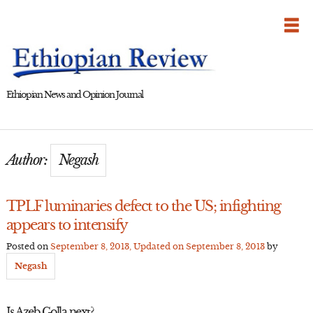
Skip
to
content
Ethiopian News and Opinion Journal
Author:
Negash
TPLF luminaries defect to the US; infighting
appears to intensify
Posted on
September 8, 2013
, Updated on
September 8, 2013
by
Negash
Is Azeb Golla next?