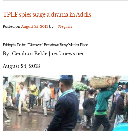
TPLF spies stage a drama in Addis
Posted on
August 25, 2013
by
Negash
Ethiopia: Police “Discover” Bombs at Busy Market Place
By Getahun Bekle | tesfanews.net
August 24, 2013