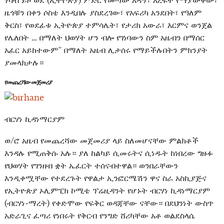
ሃሳብ ይዞ ወደ (ኢትዮጵያ) ምድር የመጣው አዳኝ፣ እረፍት የማያውቀው፣
ዜጎቹን በቀን ሶስቴ እንዲበሉ ያስደረገው፣ የአፍሪካ አንደበት፣ የዓለም
ቅርስ፣ የወደፊቱ ኢትዮጵያ ተምሳሌት፣ የታሪክ አውራ፣ እርምና ወንጀል
የሌለበት … በማለት ህወሃት ሆን ብሎ የገነባውን ስም አዜብን በማሰር
አፈር አይከተውም” በማለት አዜብ ሊታሰሩ የማይችሉበትን ምክንያት
ያመላክታሉ።
የመጨረሻው መጀመሪያ
ብርሃነ ኪዳነማርያም
ወ/ሮ አዜብ የመጨረሻው መጀመሪያ ላይ ስለመሆናቸው ምልክቶች
እንዳሉ የሚጠቅሱ አሉ። ያለ ከልካይ ሲመሩትና ሲነዱት ከነበረው ግዙፉ
የህወሃት የገንዘብ ቋት ኤፈርት ተሰናብተዋል። ወንበራቸውን
እንዲቀሟቸው የተደረጉት የዋልታ ኢንፎርሜሽን ዋና ስራ አስኪያጅና
የኢትዮጵያ ኦሊምፒክ ኮሚቴ ፕሬዚዳንት የሆኑት ብርሃነ ኪዳነማርያም
(ብርሃነ-ማረት) የቀድሞው የፍቅር ወዳጃቸው ናቸው። በደህንነት ውስጥ
አድራጊና ፈጣሪ የነበሩት የቅርብ የንግድ ሸሪካቸው አቶ ወልደስላሴ