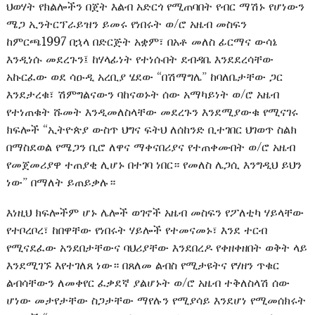
ህወሃት የክልሎችን በጀት እልብ አድርጎ የሚጠባበት የብር ማሽኑ የሆነውን
ሜጋ ኢንትርፕራይዝን ይመሩ የነበሩት ወ/ሮ አዜብ መስፍን
ከምርጫ1997 በኋላ በድርጅት አቋም፣ በአቶ መለስ ፊርማና ውሳኔ
እንዲነሱ መደረጉን፤ ከሃላፊነት የተነሱበት ደብዳቤ እንደደረሳቸው
አኩርፈው ወደ ሳዑዲ አረቢያ ሄደው “በሽማግሌ” ከባለቤታቸው ጋር
እንደታረቁ፣ ሽምግልናውን ባከናወኑት ሰው አማካይነት ወ/ሮ አዜብ
የተነጠቁት ሹመት እንዲመለስላቸው መደረጉን እንደሚያውቁ የሚናገሩ
ክፍሎች “ኢትዮጵያ ውስጥ ህግና ፍትህ ለሰከንድ ቢተገበር ህገወጥ ስልክ
በማስደወል የሜጋን ቢሮ ለዋና ማቀናበሪያና የተጠቀሙበት ወ/ሮ አዜብ
የመጀመሪያዋ ተጠያቂ ሊሆኑ በተገባ ነበር። የመለስ ሌጋሲ እንግዲህ ይህን
ነው” በማለት ይጠይቃሉ።
እነዚህ ክፍሎችም ሆኑ ሌሎች ወገኖች አዜብ መስፍን የፖለቲካ ሃይላቸው
የተቦረቦረ፣ ከበዋቸው የነበሩት ሃይሎች የተመናመኑ፣ እንደ ተርብ
የሚናደፈው አንደበታቸውና ባህሪያቸው እንደበረዶ የቀዘቀዘበት ወቅት ላይ
እንደሚገኙ እየተገለጸ ነው። በጸለመ ልብስ የሚታዩትና የሃዘን ጥቁር
ልብሳቸውን ለመቀየር ፈቃደኛ ያልሆኑት ወ/ሮ አዜብ ተቅለስላሽ ሰው
ሆነው መታየታቸው ስጋታቸው ማየሉን የሚያሳይ እንደሆነ የሚመሰክሩት