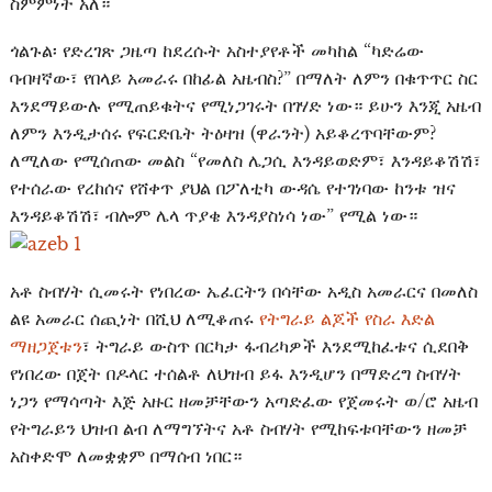
ስምምነት አለ።
ጎልጉል፡ የድረገጽ ጋዜጣ ከደረሱት አስተያየቶች መካከል “ካድሬው
ባብዛኛው፣ የበላይ አመራሩ በከፊል አዜብስ?” በማለት ለምን በቁጥጥር ስር
እንደማይውሉ የሚጠይቁትና የሚነጋገሩት በገሃድ ነው። ይሁን እንጂ አዜብ
ለምን እንዲታሰሩ የፍርድቤት ትዕዛዝ (ዋራንት) አይቆረጥባቸውም?
ለሚለው የሚሰጠው መልስ “የመለስ ሌጋሲ እንዳይወድም፣ እንዳይቆሽሽ፣
የተሰራው የረከሰና የሸቀጥ ያህል በፖለቲካ ውዳሴ የተገነባው ከንቱ ዝና
እንዳይቆሽሽ፣ ብሎም ሌላ ጥያቄ እንዳያስነሳ ነው” የሚል ነው።
አቶ ስብሃት ሲመሩት የነበረው ኤፈርትን በሳቸው አዲስ አመራርና በመለስ
ልዩ አመራር ሰጪነት በሺህ ለሚቆጠሩ
የትግራይ ልጆች የስራ እድል
ማዘጋጀቱን
፣ ትግራይ ውስጥ በርካታ ፋብሪካዎች እንደሚከፈቱና ሲደበቅ
የነበረው በጀት በዶላር ተሰልቶ ለህዝብ ይፋ እንዲሆን በማድረግ ስብሃት
ነጋን የማሳጣት እጅ አዙር ዘመቻቸውን አጣድፈው የጀመሩት ወ/ሮ አዜብ
የትግራይን ህዝብ ልብ ለማግኘትና አቶ ስብሃት የሚከፍቱባቸውን ዘመቻ
አስቀድሞ ለመቋቋም በማሰብ ነበር።