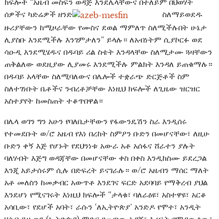
ክፍሎች “አዜብ መስፍን ወዳጅ እንደሌላቸውና በተለይም በህወሃት
ሰዎችና ካድሬዎች ዘንድ
ስለማይወደዱ
ዙሪያቸውን ከሚዞራቸው የሙስና ደወል ማምለጥ ስለሚችሉበት ሁኔታ
ሊያስቡ እንደሚችሉ እንገምታለን” ይላሉ። ለአብነትም ሲያኮርፉ ወደ
ሳዑዲ እንደሚሄዱና በዱባይ ሪል ስቴት እንዳላቸው ስለሚታሙ ጓዛቸውን
ጠቅልለው ወደዚያው ሊያመሩ እንደሚችሉ ምልክት እንዳለ ይጠቁማሉ።
በዱባይ አላቸው ስለሚባለውና በሌሎች ተቋራጭ ድርጅቶች ስም
ስለተገነቡት ቤቶችና ንብረቶቻቸው እነዚህ ክፍሎች ለጊዜው ዝርዝር
አስተያየት ከመስጠት ተቆጥበዋል።
በሌላ ወገን ግን አሁን የባለቤታቸውን የፋውንዴሽን ስራ እንዲሰሩ
የተመደቡት ወ/ሮ አዜብ የእነ በረከት ስምዖን ቡድን በመሆናቸው፣ ለዚሁ
ቡድን ቀኝ እጅ የሆኑት የደህንነቱ አውራ አቶ አሰፋና ሸራተን ያሉት
ባለሃብት እጅግ ወዳጃቸው በመሆናቸው ቀስ በቀስ እንዲከስሙ ይደረጋል
እንጂ አይታሰሩም ሲሉ በድፍረት ይናገራሉ። ወ/ሮ አዜብን ማሰር ማለት
አቶ መለስን ከመቃብር አውጥቶ እንደገና ፍርድ አደባባይ የማቅረብ ያህል
እንደሆነ የሚናገሩት እነዚህ ክፍሎች “ታላቁ፣ ባለራዕዩ፣ አስተዋዩ፣ አርቆ
አሳቢው፣ የደሆች አባት፣ ራሱን ‘ለኢትዮጵያ’ አንድዶ የሞተ፣ አንዲት