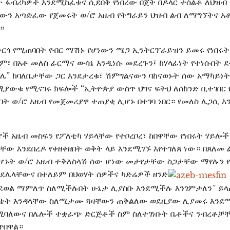
ታ ፋብሪካዎች እንደሚከፈቱና ሲደበቅ የነበረው በጀት በዶላር ተሰልቶ ለህዝብ
ቸውን አጣድፈው የጀመሩት ወ/ሮ አዜብ የትግራይን ህዝብ ልብ ለማግኘትና አ
።
ድርጎ የሚጠባበት የብር ማሽኑ የሆነውን ሜጋ ኢንትርፕራይዝን ይመሩ የነበሩት
ም፣ በአቶ መለስ ፊርማና ውሳኔ እንዲነሱ መደረጉን፤ ከሃላፊነት የተነሱበት
ግሌ” ከባለቤታቸው ጋር እንደታረቁ፣ ሽምግልናውን ባከናወኑት ሰው አማካይነት
ያውቁ የሚናገሩ ክፍሎች “ኢትዮጵያ ውስጥ ህግና ፍትህ ለሰከንድ ቢተገበር 
ት ወ/ሮ አዜብ የመጀመሪያዋ ተጠያቂ ሊሆኑ በተገባ ነበር። የመለስ ሌጋሲ እ
ች አዜብ መስፍን የፖለቲካ ሃይላቸው የተቦረቦረ፣ ከበዋቸው የነበሩት ሃይሎች
ው እንደበረዶ የቀዘቀዘበት ወቅት ላይ እንደሚገኙ እየተገለጸ ነው። በጸለመ 
ሆኑት ወ/ሮ አዜብ ተቅለስላሽ ሰው ሆነው መታየታቸው ስጋታቸው ማየሉን 
ንደሌላቸውና በተለይም በህወሃት ሰዎችና ካድሬዎች ዘንድ
ደወል ማምለጥ ስለሚችሉበት ሁኔታ ሊያስቡ እንደሚችሉ እንገምታለን” ይላ
 ስቴት እንዳላቸው ስለሚታሙ ጓዛቸውን ጠቅልለው ወደዚያው ሊያመሩ እንደ
ሚባለውና በሌሎች ተቋራጭ ድርጅቶች ስም ስለተገነቡት ቤቶችና ንብረቶቻቸ
ጥበዋል።