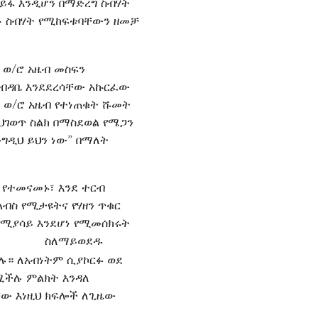
 ይፋ እንዲሆን በማድረግ ስብሃት
ቶ ስብሃት የሚከፍቱባቸውን ዘመቻ
 ወ/ሮ አዜብ መስፍን
 ደብዳቤ እንደደረሳቸው አኩርፈው
 ወ/ሮ አዜብ የተነጠቁት ሹመት
ህገወጥ ስልክ በማስደወል የሜጋን
ንግዲህ ይህን ነው” በማለት
 የተመናመኑ፣ እንደ ተርብ
ልብስ የሚታዩትና የሃዘን ጥቁር
የሚያሳይ እንደሆነ የሚመሰክሩት
ስለማይወደዱ
ሉ። ለአብነትም ሲያኮርፉ ወደ
ሚችሉ ምልክት እንዳለ
ው እነዚህ ክፍሎች ለጊዜው