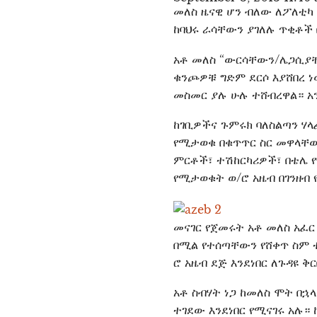
መለስ ዜናዊ ሆን ብለው ለፖለቲካ 
ከባህሩ ራሳቸውን ያገለሉ ጥቂቶች 
አቶ መለስ “ውርሳቸውን/ሌጋሲያቸ
ቁንጮዎቹ ግድም ደርሶ እያሸበረ ነ
መስመር ያሉ ሁሉ ተሸብረዋል። አ
ከገቢዎችና ጉምሩክ ባለስልጣን ሃላ
የሚታወቁ በቁጥጥር ስር መዋላቸ
ምርቶች፣ ተሽከርካሪዎች፣ በቴሌ 
የሚታወቁት ወ/ሮ አዜብ በገንዘብ 
መናገር የጀመሩት አቶ መለስ አፈር
በሚል የተሰጣቸውን የሸቀጥ ስም 
ሮ አዜብ ደጅ እንደነበር ለጉዳዩ 
አቶ ስብሃት ነጋ ከመለስ ሞት በ
ተገደው እንደነበር የሚናገሩ አሉ