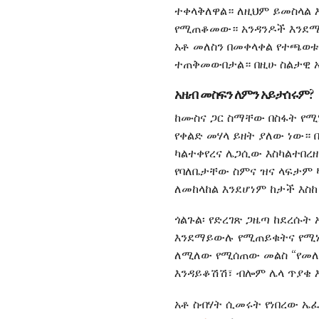
ተቀላቅለዋል። ለዚህም ይመስላል 
የሚጠቆመው። አንዳንዶች እንደሚሉት
አቶ መለስን በመቀላቀል የተጫወቱት
ተጠቅመውበታል። በዚሁ ስልታዊ አካ
አዜብ መስፍን ለምን አይታሰሩም?
ከሙስና ጋር ስማቸው በስፋት የሚ
የቀልድ መሃላ ይዘት ያለው ነው። 
ካልተቀየረና ሌጋሲው እስካልተበረዘ
የባለቤታቸው ስምና ዝና ላፍታም
ለመከላከል እንደሆነም ከታች እስከ
ጎልጉል፡ የድረገጽ ጋዜጣ ከደረሱት
እንደማይውሉ የሚጠይቁትና የሚነጋ
ለሚለው የሚሰጠው መልስ “የመለስ
እንዳይቆሽሽ፣ ብሎም ሌላ ጥያቄ እ
አቶ ስብሃት ሲመሩት የነበረው ኤ