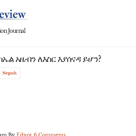
on Journal
ኤል አዜብን ለእስር እያሰናዳ ይሆን?
Negash
6 am By
Editor
6 Comments