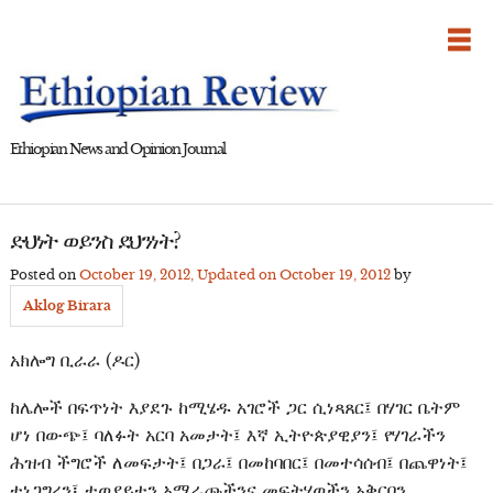
Skip
to
content
Ethiopian News and Opinion Journal
ድህነት ወይንስ ደህንነት?
Posted on
October 19, 2012
, Updated on
October 19, 2012
by
Aklog Birara
አክሎግ ቢራራ (ዶር)
ከሌሎች በፍጥነት እያደጉ ከሚሄዱ አገሮች ጋር ሲነጻጸር፤ በሃገር ቤትም
ሆነ በውጭ፤ ባለፉት አርባ አመታት፤ እኛ ኢትዮጵያዊያን፤ የሃገራችን
ሕዝብ ችግሮች ለመፍታት፤ በጋራ፤ በመከባበር፤ በመተሳሰብ፤ በጨዋነት፤
ተነጋግረን፤ ተወያይተን አማራጮችንና መፍትሄወችን አቅርበን