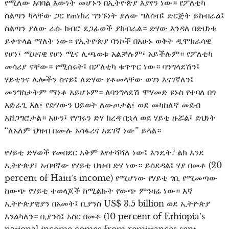
የሚለው አባባል እውነት መሆኑን በኢትዮጵያ እያየን ነው። የፖለቲካ
ስልጣን ካላቸው ጋር የጠነከረ ግንኙነት ያለው ግለሰብ፤ ድርጅት ይከብራል፤
ስልጣን ያለው ራሱ ከብሮ ደጋፊወች ያከብራል። ድሃው እንዳለ በድህነቱ
ይቀጥላል ማለት ነው። የኢትዮጵያ ባንኮች በአሁኑ ወቅት ዲሞክራሳዊ
የሆነ፤ ሚዛናዊ የሆነ ሚና ሊጫወቱ አልቻሉም፤ አይችሉም። የፖለቲካ
መሳሪያ ናቸው። የሚሰሩት፤ በፖለቲካ ቁጥጥር ነው። ባንግላደሽን፤
ሃይቲንና ሌሎችን ስናይ፤ ለድሃው የቆመላቸው ወገን እናገኛለን፤
መንግስታትም ማነቆ አይሆኑም። ለባንግላደሽ ሞሃመድ ዩኑስ የተባለ በጎ
አድራጊ አለ፤ የድሃውን ህይወት ለውጦታል፤ ወደ መካከለኛ መደብ
አሸጋግሮታል። አሁን፤ የሃገሩን ድሃ ከረዳ በኋላ ወደ ሃይቲ ዙሯል፤ ድህነት
“ለአለም ህዝብ በሙሉ አሳፋሪና አደገኛ ነው” ይላል።
የሃይቲ ድሃወች የመበደር አቅም እየተሻሻለ ነው፤ እንዴት? ልክ እንደ
ኢትዮጵያ፣ አብዛኛው የሃይቲ ህዝብ ድሃ ነው። ይሰደዳል፤ ሃያ በመቶ (20
percent of Haiti’s income) የሚሆነው የሃይቲ ገቢ የሚመጣው
ከውጭ የሃይቲ ተወላጆች ከሚልኩት የውጭ ምንዛሬ ነው። እኛ
ኢትዮጵያዊያን በአመት፤ ቢያንስ US$ 3.5 billion ወደ ኢትዮጵያ
እንልካለን። ቢያንስ፤ አስር በመቶ (10 percent of Ethiopia’s
national income comes from remittances sent