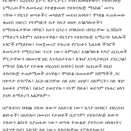
የደገፉት፤ ከ2010 ጀምሮ ለምርምር፤ ሃሳብ ለመለዋወጥ፤ የቴክኖሎጅ
አማራጮችን ለመፍጠር የተቋቋመው የቴክኖሎጅ ማእከል” መኖሩ
ናቸው። የኬንያ ወጣቶችና መካከለኛ መደብ አባላት፤ ሞባየል ተጠቀመው
ቁጠባ፤ ብድር፤ የትምህርት ቤት ክፍያ ወዘተ አገልግሎቶችን
ከማስፋፋታቸው ባሻገር፤ አሁን በጋራና በግለሰብ፤ በሃገራቸው ኢንቬስት
የማድረግ አቅምን አስፋፍተዋል። የኬንያን የቴክኖሎጅ አማራጭ ከሌሎች
አገሮች የሚለየው፤ የመጀመሪያ ትኩረቱ የሃገሪቱን ጊዜአዊ ችግሮች
ለመፍታት የሚደረገው ጥረት ነው። ለምሳሌ፤ አገልግሎቱ የዶሮ አርቢወች
ምርታቸውን በዘመናዊ ዘዴ እንዲከታተሉ፤ ለገበያ እንዲያቀርቡ ያደርጋል፤
የማሳይ (በኬንያ የታወቁ ብሄረሰብ አባላት) ከብት አርቢወች የዚህ
ቴክኖሎጅ ተጠቃሚወች ሁነዋል። ሞባይል በመጠቀም ከሸማቾች ጋር
በቀጥታ ይገናኛሉ፤ እርስ በርሳቸው ሰለ አየር ጠባይ፤ ሰለምርት፤ ሰለ ገበያ
እወቀት ያግኛሉ፤ ስለኑሮ ይወያያሉ። የኦሞ ሸለቆ፤ ወይንም የአፋር ዘላን
ይህን ለማድረግ አልቻለም።
በፖለቲካና በባህል ያለው ለውጥ አስደናቂ ነው። ኬንያ በብሄር፤ ብሄረሰብ
ልዩነቶች፤ በአድሎና በሙስና የታወቀች ቢሆንም፤ የቴክኖሎጅ ለውጥ
ያለውን ልዩነት እያጠፋው ነው። ወጣቱ ትውልድ ያተኮረው ዘላቂነትና
ፍትሃዊ ከሆነ እድገት ላይ ነው። ቴክኖሎጅው የፖለቲካውን፤