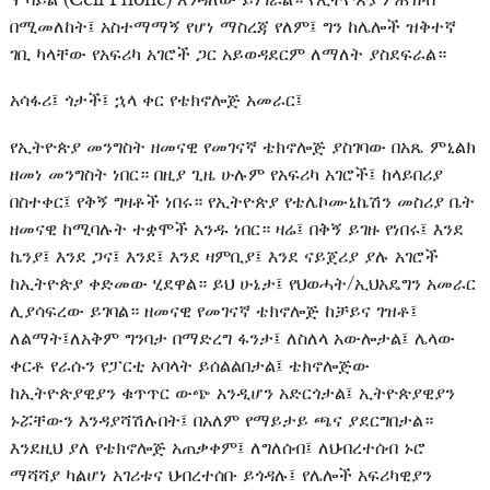
በሚመለከት፤ አስተማማኝ የሆነ ማስረጃ የለም፤ ግን ከሌሎች ዝቅተኛ
ገቢ ካላቸው የአፍሪካ አገሮች ጋር አይወዳደርም ለማለት ያስደፍራል።
አሳፋሪ፤ ጎታች፤ ኋላ ቀር የቴክኖሎጅ አመራር፤
የኢትዮጵያ መንግስት ዘመናዊ የመገናኛ ቴክኖሎጅ ያስገባው በአጼ ምኒልክ
ዘመነ መንግስት ነበር። በዚያ ጊዜ ሁሉም የአፍሪካ አገሮች፤ ከላይበሪያ
በስተቀር፤ የቅኝ ግዛቶች ነበሩ። የኢትዮጵያ የቴሌኮሙኒኬሽን መስሪያ ቤት
ዘመናዊ ከሚባሉት ተቋሞች አንዱ ነበር። ዛሬ፤ በቅኝ ይገዙ የነበሩ፤ እንደ
ኬንያ፤ እንደ ጋና፤ እንደ፤ እንደ ዛምቢያ፤ እንደ ናይጀሪያ ያሉ አገሮች
ከኢትዮጵያ ቀድመው ሂደዋል። ይህ ሁኔታ፤ የህወሓት/ኢህአዴግን አመራር
ሊያሳፍረው ይገባል። ዘመናዊ የመገናኛ ቴክኖሎጅ ከቻይና ገዝቶ፤
ለልማት፤ለአቅም ግንባታ በማድረግ ፋንታ፤ ለስለላ አውሎታል፤ ሌላው
ቀርቶ የራሱን የፓርቲ አባላት ይሰልልበታል፤ ቴክኖሎጅው
ከኢትዮጵያዊያን ቁጥጥር ውጭ አንዲሆን አድርጎታል፤ ኢትዮጵያዊያን
ኑሯቸውን እንዳያሻሽሉበት፤ በአለም የማይታይ ጫና ያደርግበታል።
እንደዚህ ያለ የቴክኖሎጅ አጠቃቀም፤ ለግለሰብ፤ ለህብረተሰብ ኑሮ
ማሻሻያ ካልሆነ አገሪቱና ህብረተሰቡ ይጎዳሉ፤ የሌሎች አፍሪካዊያን