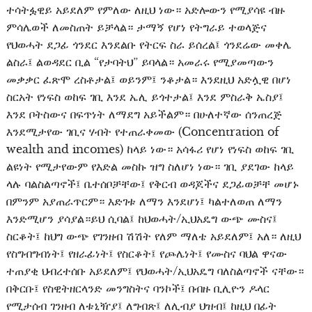
ተሳትፏዊይ አይደለም የምለው ለዚህ ነው። አድሎውን የሚያሳዩ ብዙ
ምሳሌወች ለመስጠት ይቻላል። ታማኝ የሆነ የትግራይ ተወላጅና
የህወሓት ደጋፊ ጎንደር እንደልቡ የትርፍ ስራ ይሰረል፤ ጎንደሬው መቀሌ
ልስራ፤ ልወዳደር ቢል “የታባትህ” ይባላል። አመራሩ የሚያመጣውን
መቃቃር ፈጽሞ ረስቶታል፤ ወይንም፤ ንቆታል። እንደዚህ አድሏዊ በሆነ
ስርአት የነፍስ ወከፍ ገቢ እንደ ኤሊ ይጎተታል፤ እንደ ምስራቅ ኤስያ፤
እንደ ቦትስውና በፍጥነት ለማደግ አይችልም። በሁለተኛው ሰንጠረጅ
እንደሚታየው ገቢና ሃብት የተጠራቀመው (Concentration of
wealth and incomes) ከላይ ነው። አሳፋሪ የሆነ የነፍስ ወከፍ ገቢ
ልዩነት የሚታየውም የእድል መስኩ ዝግ ስለሆነ ነው። ገቢ ያደገው ከላይ
ላሉ ባልስልጣኖች፤ ቤተሰቦቻቸው፤ የቅርብ ወዳጆችና ደጋፊወቻቸ መሆኑ
በምንም አያጠራጥርም። እድገቱ ለማን እንደሆነ፤ ካልተለወጠ ለማን
እንድሚሆን ያሳያል።ይህ ሲባል፤ ከህወሓት/ኢህአዴግ ውጭ ሙስና፤
ስርቆት፤ ከህግ ውጭ የገንዘብ ሽሽት የለም ማለቴ አይደለም፤ አለ። ለዚህ
የስግብግብነት፤ የዘራፊነት፤ የስርቆት፤ የጮሌነት፤ የሙስና ባህል ዋናው
ተጠያቂ ህብረተሰቡ አይደለም፤ የህወሓት/ኢህአዴግ ባለስልጣኖች ናቸው።
በቅርቡ፤ የስዊትዘርላንድ መንግስትና ባንኮች፤ በብዙ ቢሊዮን ዶላር
የሚታሰብ ገንዘብ ለቱኒዥያ፤ ለግብጽ፤ ለሊብያ ህዝብ፤ ከዚህ በፊት