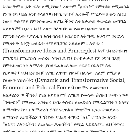
አናውቅም። ራቅ ብሎ ለሚያየው፤ አሁንም “ጦርነት” የምንሄድ የሚመስል
የፖለቲካ ባህል እንከተላለን። በተከታታይ፤ እድሎች የሚያመልጡን ለዚህ
ነው። ቅድሚያ የምንሰጠው፤ ለሃገራችንና ለተከታታይ ትውልድ መሻሻል
አይደለም፤ ቢሆን ኑሮ፤ አሁን ካለንበት ወጥመድ ባልገባን ነበር።
የምንከተለው የፖለቲካ አስተሳሰብ፤ አሰራርና አቅጣጫ አሁንም ወደኋላ
የሚጎትት እንጅ ወደፊት የሚያሸጋግር አይደለም። ለዋጭና
(Transformative Ideas and Princieples) እና፤ ህብረተሰብን
የሚገነባ፤ የሚያድስ መሰረተ ሃሳብ ይዘን፤ በተከታታይ የምንጓዝ በእጅ
የምንቆጠር ነን ለማለት ያስደፍራል።ሌላው ቀርቶ፤ በአለም ላይ
የህይወት፤ የህብረተሰብ፤ የሃገር ለዋጭ የሆኑ፤ በሌላው አለም የሚታዩ
የለውጥ ሃይሎችን (Dynamic and Transformative Social,
Ecnomic and Political Forces) በጽሞና ለመገንዘብ
አልቻልነም። ችግሩ፤ የግል አይደለም፤ የሃገርና የመላው ሕዝብ ጉዳይ ነው፡፡
“በጭፍን” የሚመራ አገዛዝና ህብረተሰብ፤ ለመድረስ የሚፈልግበትን አላማ
ለማወቅና ከግብ ለማድረስ ያስቸግረዋል። ችግሮችን በጋራ ተወያይቶ
ለማሸነፍ አያስችልም፤ ገዥው ባህሪና ተግባር “ለኔ” የሚለው እንጅ
“ለእኛ፤ ለሃገራችን፤ ለመላው ሕዝባችን” የሚል አይደለም። ይህ ችግሩ፤
የገዥው ፓርቲ ብቻ አይደለም፤ የሁላችንም ነው። ችግሮችን በሌላ