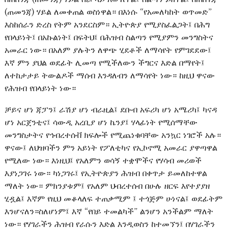
(ጠመንጃ) ሃይል ለመቀጠል ወስነዋል። በእነሱ “የአመለካከት ወጥመድ”
እስከሰራን ድረስ የትም አንደርስም። ኢትዮጵያ የሚያስፈልጋት፤ በሕግ
የበላይነት፤ በአኩልነት፤ በፍትህ፤ በሕዝብ ስልጣን የሚያምን መንግስትና
አመራር ነው። በአለም ያሉትን ለዋጭ ሂደቶች ለማሳየት የምገደደው፤
እኛ ምን ያህል ወደፊት ሊመጣ የሚችለውን ችግርና እድል በማየት፤
ለተከታታይ ትውልዶች ማሰብ እንዳለብን ለማሳየት ነው። ከዚህ ዋናው
የሕዝብ የበላይነት ነው።
ቻይና ሆነ ጃፓን፤ ራሽያ ሆነ ብራዚል፤ ደቡብ አፍሪካ ሆነ አሜሪካ፤ ካናዳ
ሆነ አርጀንቲና፤ ሳውዲ አረቢያ ሆነ ኬንያ፤ ሃላፊነት የሚሰማቸው
መንግስታትና የኅብረተሰቭ ክፍሎች የሚጨነቁባቸው አንኳር ነገሮች አሉ።
ዋናው፤ ለህዝባችን ምን አይነት የፖለቲካና የኢኮኖሚ አመራር ያዋጣዋል
የሚለው ነው። እነዚህ፤ የአለምን ወሳኝ ተቋሞችና የሃሳብ መሪወች
እያነጋገሩ ነው። ካነጋገሩ፤ የኢትዮጵያን ሕዝብ በቀጥታ ይመለከተዋል
ማለት ነው። ምክንያቱም፤ የአለም ህብረተሰብ በሁሉ ዘርፍ እየተያያዘ
ሂዷል፤ እኛም የዚህ መቆላለፍ ተጠቃሚም ፤ ተጎጅም ሁነናል፤ ወደፊትም
እንሆናለን።ስለሆነም፤ እኛ “የበይ ተመልካች” ልንሆን አንችልም ማለት
ነው። የሃገራችን ሕዝብ የራሱን እድል እንዲወስን ከተመኘን፤ በሃገራችን