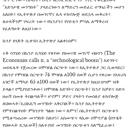
“እድገታዊ መንግስት” ያላደረገውን ለማድረግ መድፈር ተግባራችን መሆን
አለበት፤ የኢትዮጵያ በመገናኛና ሌላ ተክኖሎጅ ወደኋላ መቅረት፤
ለሁላችንም ሃፍረት ነው። የኬንያንና የሃይቲን ምሳሌ ለማቅረብ
የፈለግሁት ለዚህ ነው።
ኬንያ ድህነት ሲቀንስ ኢትዮጵያ አልቀነሰም፤
ሩቅ ሳንሄድ በኬንያ ሲካሄድ የቆየው የዘመናዊ መገናኛ ብዙሃን (The
Economist calls it, a “technological boom”) እድገትና
መስፋፋት የጀመረው በሞባየል ስርጭት ነው። ከኢትዮጵያ ጋር ሲወዳደር፤
በኬንያ የሞባየል ስርጭት 74 ሞባየል ለ100 ሰወች ሲሆን የቀረው የአፍሪካ
አገሮች አማካይ 65 ለ100 ሰወች ነው፤ የኢትዮጵያ ከዚህ በጣም ዝቅ
ይላል። የሚያስደንቀው፤ በሞባየል እድገትና ስርጭት፤ ኬንያ ከቻይና ስድሳ
ዘጠኝ በመቶ ትበልጣለች። ሆኖም፤ ቻይና ያላትን የመሰለያ ቴክኖሎጅ
ለህወሓት/ኢህአዴግ መንግስት አቅርባለች። ኬንያ ከኢትዮጵያ
የምትበልጥበት ምክንያት ግልጽ ነው። ለምን? በኢትዮጵያ፤ ስርጭቱን
የሚቆጣጠረው መንግስት ስለሆነ፤ አስመጭና ላኪው በሞኖፖል (በጥቂት
የህወሓት ደጋፊወች) ስለተያዘ፤ መንግስት ስርጭቱን ስለሚፈራው፤