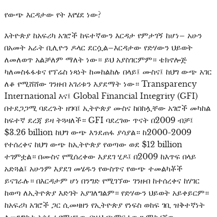
የውጭ እርዳታው የት እየሄደ ነው?
እትዮጵያ ከአፍሪካ አገሮች ከፍተኛውን እርዳታ የምታገኝ ከሆነ– አሁን
በአመት አራት ቢሊዮን ዶላር ደርሷል–እርዳታው የድሃውን ህይወት
ለመለወጥ አልቻለም ማለት ነው። ይህ አያስገርምም። ቴክኖሎጅ
ካለመስፋፋቱና የፕሬስ ነጻነት ከመከልከሉ በላይ፤ ሙስና፤ ከህግ ውጭ አገር
ለቆ የሚሸሸው ገንዘብ አገሪቱን እያደማት ነው። Transparency
International እና፤ Global Financial Integrity (GFI)
በተደጋጋሚ ባደረጉት ዘገባ፤ ኢትዮጵያ ሙስና ከበከሏቸው አገሮች መካከል
ከፍተኛ ደረጃ ይዛ ትጓዛለች። GFI ባደረገው ጥናት በ2009 ብቻ፤
$3.26 billion ከህግ ውጭ እንደጠፋ ያሳያል። ከ2000-2009
የተሰረቀና ከህግ ውጭ ከኢትዮጵያ የወጣው ወደ $12 billion
ተገምቷል። በሙስና የሚሰረቀው እያደገ ሂዶ፤ በ2009 ከእጥፍ በላይ
አድጓል፤ አሁንም እያደገ መሄዱን የውስጥና የውጭ ተመልካቾች
ይናገራሉ። በእርዳታም ሆነ በንግድ የሚገኘው ገንዘብ ከተሰረቀና ከሃገር
ከወጣ ለኢትዮጵያ እድገት አያገለግልም። የድሃውን ህይወት አይቀይርም።
ከአፍሪካ አገሮች ጋር ሲመዛዘን የኢትዮጵያ የነፍስ ወከፍ ገቢ ዝቅተኛነት
ለመንግስቱ አሳፋሪ የሚሆነው በዚህ ጭምር ነው። ማስረጃው