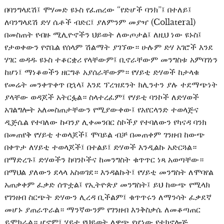
በባንግላደሽ፤ ሞሃመድ ዩኑስ የፈጠረው “የድሆች ባንክ”፤ በተለይ፤
ለባንግላደሽ ድሃ ሴቶች ብድር፤ ያለምንም መያዣ (Collateral)
በመስጠት የብዙ ሚሊዮኖችን ህይወት ለውጦታል፤ ለዚህ ነው ዩኑስ፤
የታወቀውን የኖቤል የሰላም ሽልማት ያገኘው። ሁሉም ድሃ አገሮች እንደ
ሃገር ወዳዱ ዩኑስ ተቆርቋሪ የላቸውም፤ ቢኖራቸውም መንግስቱ አምባገነን
ከሆነ፤ ማነቆወችን ዘርግቶ አያሰራቸውም። የሃይቲ ድሃወች ከታላቁ
የመሬት መንቀጥቀጥ በኋላ፤ እንደ ፕረዝደንት ክሊንተን ያሉ ተደማጭነት
ያላቸው ወዳጆች አትርፏል። ስላተረፈም፤ የሃይቲ ባንኮች ለድሃወች
አገልግሎት አለመስጠታቸውን የሚያውቀው፤ የአየርላንድ ተወላጅና
ዲጅሴል የተባለው ኩባንያ ሊቀመንበር ስኮችያ የተባለውን የካናዳ ባንክ
በመጠየቅ የሃይቲ ተወላጆች፤ ሞባይል ብቻ በመጠቀም ገንዘብ ከውጭ
በቀጥታ ለሃይቲ ተወላጆች፤ በተልይ፤ ድሃወች እንዲልኩ አድርጓል።
በማድረጉ፤ ድሃወችን ከባንኮችና ከመንግስት ቁጥጥር ነጻ አወጣቸው።
በማህል ያለውን ደላላ አስወገደ። እንዳልኩት፤ የሃይቲ መንግስት ለሞባየል
አጠቃቀም ፈቃድ ሰጥቷል፤ የኢትዮጵያ መንግስት፤ ይህ ከውጭ የሚላክ
የገንዘብ ስርጭት ድሃውን ሊረዳ ቢችልም፤ ቁጥጥሩን ለማንሳት ፈቃደኛ
መሆኑ ያጠራጥራል። ማንኛውንም የገንዘብ እንቅስቃሴ ለመቆጣጠር
ይሞክራል። ሆኖም፤ ሃይቲ የህይወት ለዋጭ የሆነው የቴክኖሎጅ