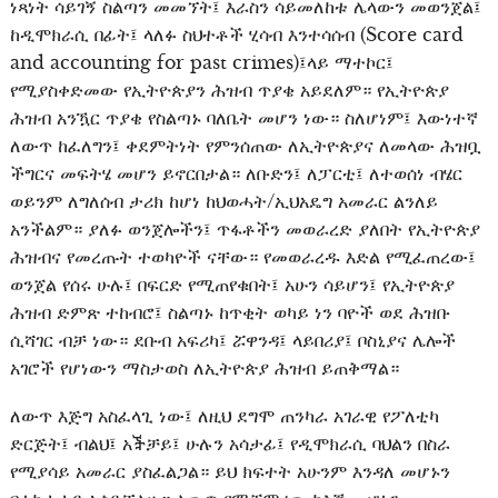
ነጻነት ሳይገኝ ስልጣን መመኘት፤ እራስን ሳይመለከቱ ሌላውን መወንጀል፤
ከዲሞክራሲ በፊት፤ ላለፉ ስህተቶች ሂሳብ እንተሳሰብ (Score card
and accounting for past crimes)፤ላይ ማተኮር፤
የሚያስቀድመው የኢትዮጵያን ሕዝብ ጥያቄ አይደለም። የኢትዮጵያ
ሕዝብ አንዃር ጥያቄ የስልጣኑ ባለቤት መሆን ነው። ስለሆነም፤ እውነተኛ
ለውጥ ከፈለግን፤ ቀደምትነት የምንሰጠው ለኢትዮጵያና ለመላው ሕዝቧ
ችግርና መፍትሄ መሆን ይኖርበታል። ለቡድን፤ ለፓርቲ፤ ለተወሰነ ብሄር
ወይንም ለግለሰብ ታሪክ ከሆነ ከህወሓት/ኢህአዴግ አመራር ልንለይ
አንችልም። ያለፉ ወንጀሎችን፤ ጥፋቶችን መወራረድ ያለበት የኢትዮጵያ
ሕዝብና የመረጡት ተወካዮች ናቸው። የመወራረዱ እድል የሚፈጠረው፤
ወንጀል የሰሩ ሁሉ፤ በፍርድ የሚጠየቁበት፤ አሁን ሳይሆን፤ የኢትዮጵያ
ሕዝብ ድምጽ ተከብሮ፤ ስልጣኑ ከጥቂት ወካይ ነን ባዮች ወደ ሕዝቡ
ሲሻገር ብቻ ነው። ደቡብ አፍሪካ፤ ሯዋንዳ፤ ላይበሪያ፤ ቦስኒያና ሌሎች
አገሮች የሆነውን ማስታወስ ለኢትዮጵያ ሕዝብ ይጠቅማል።
ለውጥ እጅግ አስፈላጊ ነው፤ ለዚህ ደግሞ ጠንካራ አገራዊ የፖለቲካ
ድርጅት፤ ብልህ፤ አⶭቻይ፤ ሁሉን አሳታፊ፤ የዲሞክራሲ ባህልን በስራ
የሚያሳይ አመራር ያስፈልጋል። ይህ ክፍተት አሁንም እንዳለ መሆኑን