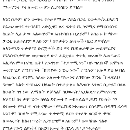
ማመሃኘት የተለመደ መሆኑ ሊያሳስበን ይገባል።
አገር ቤትም ሆን ውጭ፤ የተቃዋሚው ሃይል በጋራ ህወሓት/ኢህአዴግ
የፈጠረውን፤ የተበላሸ፤ አድሏዊ፤ ጸረ-ፍትህ የኢኮኖሚና የማህበረሰብ
ስርአት ሊፈታው አልወሰነም። አስተሳሰቡ ቢለይም፤ አሰራሩ ከገዥው
ፓርቲ አልተለየም። አሁንም፤ በጥቃቅን ልዩነቶች ባህር ይዋኛል።
ለአንዳንድ ተቃዋሚ ድርጅቶች ይህ ዋና የህይወታቸው መደጎሚያና
የግለሰብነታቸው መታወቂያ ሁኖ ቆይቷል። ተተኪ መሪወች ለመፍጠር
አልቻሉም። በሃገር ቤት፤ አንዳንድ “ተቃዋሚ ነን” ባይ ግለሰቦች ደሞዝና
መደጎሚያ የሚያገኙት “ከገዠው ፓርቲ ነው” የሚሉም አሉ። ይህ አባባል
አከራካሪ ቢሆንም፤ ላለው አለመተማመንና ለገዥው ፓርቲ “ከፋፍለህ
ግዛው” ስልት ጥንካሬና ህይወት ሰጥቶታል። ከሕዝቡ አንጻር ሲታይ፤ በደሉ
ከሁለት ጎን ነው ለማለት ይቻላል፤ ከህወሓት/ኢህአዴግ አምባገነናዊ
አገዛዝ፤ ከተቃዋሚው ክፍል ድክመትና መከፋፈል። ይህን የሁለት ጎን
ድክመት የሚክዱ ብዙ ናቸው። የሚያስደንቀጠው፤ በሰላም፤ በዲሞክራሳዊ
አገሮች፤ በስደት የሚኖረው ተቃዋሚ ይህን የሁለት ዘርፎች ችግር
ለመፍታት ከልብ ጥረት አያደርግም። አሁንም፤ በመካከሉ ጎልቶ
የሚታየውን ልዩነት፤ ከአርባ አመታት በኋላ ይዞ ይጎተታል።