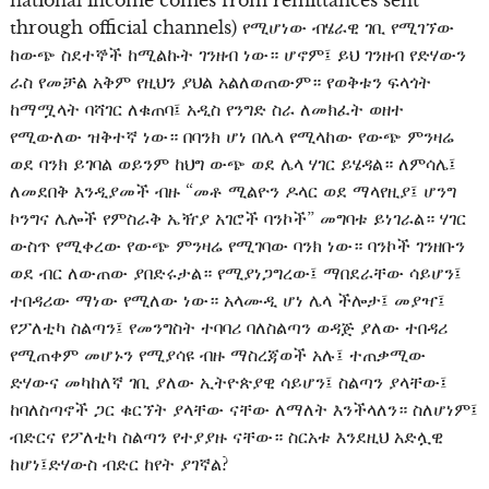
through official channels) የሚሆነው ብሄራዊ ገቢ የሚገኘው
ከውጭ ስደተኞች ከሚልኩት ገንዘብ ነው። ሆኖም፤ ይህ ገንዘብ የድሃውን
ራስ የመቻል አቅም የዚህን ያህል አልለወጠውም። የወቅቱን ፍላጎት
ከማሟላት ባሻገር ለቁጠባ፤ አዲስ የንግድ ስራ ለመክፈት ወዘተ
የሚውለው ዝቅተኛ ነው። በባንክ ሆነ በሌላ የሚላከው የውጭ ምንዛሬ
ወደ ባንክ ይገባል ወይንም ከህግ ውጭ ወደ ሌላ ሃገር ይሄዳል። ለምሳሌ፤
ለመደበቅ እንዲያመች ብዙ “መቶ ሚልዮን ዶላር ወደ ማላየዚያ፤ ሆንግ
ኮንግና ሌሎች የምስራቅ ኤዥያ አገሮች ባንኮች” መግባቱ ይነገራል። ሃገር
ውስጥ የሚቀረው የውጭ ምንዛሬ የሚገባው ባንክ ነው። ባንኮች ገንዘቡን
ወደ ብር ለውጠው ያበድሩታል። የሚያነጋግረው፤ ማበደራቸው ሳይሆን፤
ተበዳሪው ማነው የሚለው ነው። አላሙዲ ሆነ ሌላ ችሎታ፤ መያዣ፤
የፖለቲካ ስልጣን፤ የመንግስት ተባባሪ ባለስልጣን ወዳጅ ያለው ተበዳሪ
የሚጠቀም መሆኑን የሚያሳዩ ብዙ ማስረጃወች አሉ፤ ተጠቃሚው
ድሃውና መካከለኛ ገቢ ያለው ኢትዮጵያዊ ሳይሆን፤ ስልጣን ያላቸው፤
ከባለስጣኖች ጋር ቁርኘት ያላቸው ናቸው ለማለት እንችላለን። ስለሆነም፤
ብድርና የፖለቲካ ስልጣን የተያያዙ ናቸው። ስርአቱ እንደዚህ አድሏዊ
ከሆነ፤ድሃውስ ብድር ከየት ያገኛል?