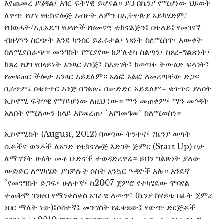
እየጨመረ ይሄዳል፤ አገር ፍትሃዊ ይሆናል። ይህ በኬንያ የሚሆነው ህይወት
ለዋጭ የሆነ የቴክኖሎጅ አብዮት ለምን በኢትዮጵያ አይካሄድም?
የህወሓት/ኢህአዴግ የበላዮች የዘመናዊ ቴክኖልጅን፤ በተለይ፤ የመገናኛ
ብዙሃንን ስርጭት እንደ ካንሰር ይፈሩታል፤ ነጻነት ስለሚሰጥ፤ እውቀት
ስለሚያሰራጭ። መንግስት የሚያየው ከፖለቲካ ስልጣን፤ ከጸረ-ግልጽነት፤
ከጸረ የህግ የበላይነት አንጻር እንጅ፤ ከእድገት፤ ከወጣቱ ትውልድ ፍላጎት፤
የመፍጠር ችሎታ አንጻር አይደለም። አልፎ አልፎ ለመረጣቸው ድጋፍ
ቢሰጥም፤ በቁጥጥር እንጅ በግልጽ፤ በውድድር አይደለም። ቁጥጥር ያለበት
ኢኮኖሚ ፍትሃዊ የማይሆነው ለዚህ ነው። ማን መጠቀም፤ ማን መጎዳት
አለበት የሚለውን ከላይ እየመረጠ፤ “እየገመገመ” ስለሚወስን።
ኢኮኖሚስት (August, 2012) ባወጣው ትንተና፤ የኬንያ ወጣት
ሴቶችና ወንዶች ለአንድ የቴክኖሎጅ እድገት ጅምር (Start Up) ቦታ
ለማግኘት ሁለት መቶ ቡድኖች ተወዳድረዋል። ይህን ግልጽነት ያለው
ውድድር ለማካሄድ ያስቻሉት ሶስት አንኳር ጉዳዮች አሉ። አንደኛ
“የመንግስት ድጋፍ፤ ሁለተኛ፤ ከ2007 ጀምሮ የተካሄደው ሞባየል
ተጠቅሞ ገንዘብ የማንቀስቀስ አገራዊ ለውጥ፤ (ኬንያ ከሃይቲ በፊት ጀምራ
ነበር ማለት ነው)፤ሶስተኛ፤ መንግስት የፈቀደው፤ የውጭ ድርጅቶች