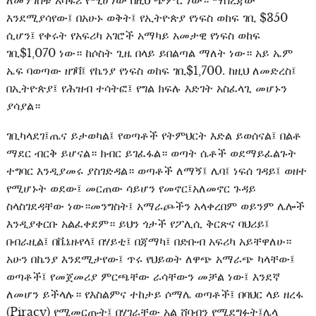
እንደሚያሳየው፤ በአሁኑ ወቅት፤ የኢትዮጵያ የነፍስ ወከፍ ገቢ $350
ሲሆን፤ የቀሩት የአፍሪካ አገሮች አማካይ አመታዊ የነፍስ ወከፍ
ገቢ$1,070 ነው። ከሶስት ጊዜ በላይ ይበልጣል ማለት ነው። አይ ኤም
ኤፍ ባወጣው ዘገቫ፤ የኬንያ የነፍስ ወከፍ ገቢ$1,700. ከዚህ ለመድረስ፤
በኢትዮጵያ፤ የሕዝብ ተሳትፎ፤ የግል ክፍሉ እድገት አስፈላጊ መሆኑን
ያሳያል።
ገቢካላደገ፤ጤና ይታወካል፤ የወጣቶች የትምህርት እድል ይወሰናል፤ በልቶ
ማደር ብርቅ ይሆናል። ክብር ይገፈፋል። ወጣት ሴቶች ወደማይፈልጉት
ተግባር እንዲያመሩ ያስገድዳል። ወጣቶች ለማኝ፤ ሌባ፤ ነፍሰ ገዳይ፤ ወዘተ
የሚሆኑት ወደው፤ መርጠው ሳይሆን የመኖር፤አለመኖር ጉዳይ
ስላስገደዳቸው ነው።መንግስት፤ አማራጮችን አላቀረበም ወይንም ሌሎች
እንዲያቀርቡ አልፈቀደም። ይህን ጎታች የፖሊሲ ቅርጽና ባህሪይ፤
በብራዚል፤ በቬኔዙየላ፤ በሃይቲ፤ በጃማካ፤ በድቡብ አፍሪካ አይቸዋለሁ።
አሁን በኬንያ እንደሚታየው፤ ጥሩ የህይወት ለዋጭ አማራጭ ካላቸው፤
ወጣቶች፤ የመጀመሪያ ምርጫቸው ራሳቸውን መቻል ነው፤ እንደኛ
ለመሆን ይችላሉ። የእስልምና ተከታይ ሶማሌ ወጣቶች፤ በባህር ላይ ዘረፋ
(Piracy) የሚመርጡት፤ በሃገራቸው አል ሸባብን የሚደግፉት፤ሌላ