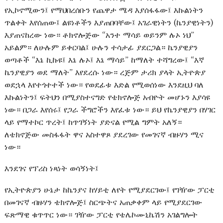
የኢኮኖሚውን፤ የማህበረሰቡን የጨዋታ ሜዳ እያሰፋፋው፤ እኩልነትን
ጥልቀት እየሰጠው፤ ልዩነቶችን እያጠበባቸው፤ አገራዊነትን (ኬንያዊነትን)
እያጠናከረው ነው። ቶክኖሎጅው “አንተ ማሳይ ወይንም ሉኦ ነህ”
አይልም። ለሁሉም ይቀርባል፤ ሁሉን ተሳታፊ ያደርጋል። ኬንያዊያን
ወጣቶች “እኔ ኪኩዩ፤ እኔ ሉኦ፤ እኔ ማሳይ” ከማለት ተሻግረው፤ “እኛ
ኬንያዊያን ወደ ማለት” እየደረሱ ነው። ረጅም ታሪክ ያላት ኢትዮጵያ
ወደኋላ እየተጎተተች ነው። የወደፊቱ እድል የሚወሰነው እንደዚህ ባለ
እኩልነትን፤ ፍትህን በሚያስተናግድ የቴክኖሎጅ አብዮት መሆኑን እያሳዩ
ነው። በጋራ እየሰሩ፤ የጋራ ችግሮችን እየፈቱ ነው። ይህ የኬንያዊያን በሃገር
ላይ የማተኮር ጥረት፤ ከጥገኝነት ያድናል የሚል ግምት አለኝ።
ለቴክኖጅው መስፋፋት ዋና አስተዋጾ ያደረገው የመገናኛ ብዙሃን ሚና
ነው።
እንደገና የፕሪስ ነጻነት ወሳኝነት፤
የኢትዮጵያን ሁኔታ ከኬንያና ከሃይቲ ለየት የሚያደርገው፤ የገዥው ፓርቲ
በመገናኛ ብዙሃን ቴክኖሎጅ፤ ስርጭትና አጠቃቀም ላይ የሚያደርገው
ፍጽማዊ ቁጥጥር ነው። ገዥው ፓርቲ የቴሌኮሙኒኬሽን አገልግሎት