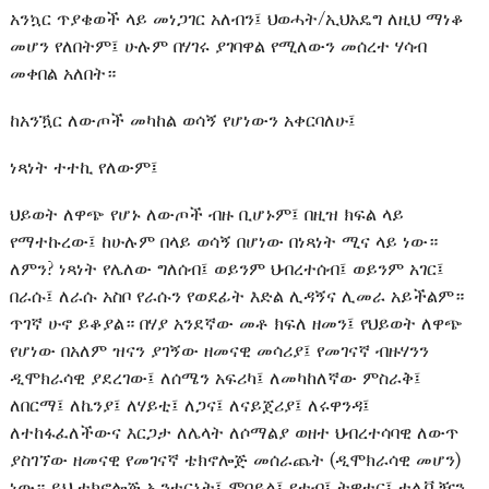
አንኳር ጥያቄወች ላይ መነጋገር አለብን፤ ህወሓት/ኢህአዴግ ለዚህ ማነቆ
መሆን የለበትም፤ ሁሉም በሃገሩ ያገባዋል የሚለውን መሰረተ ሃሳብ
መቀበል አለበት።
ከአንዃር ለውጦች መካከል ወሳኝ የሆነውን አቀርባለሁ፤
ነጻነት ተተኪ የለውም፤
ህይወት ለዋጭ የሆኑ ለውጦች ብዙ ቢሆኑም፤ በዚዝ ክፍል ላይ
የማተኩረው፤ ከሁሉም በላይ ወሳኝ በሆነው በነጻነት ሚና ላይ ነው።
ለምን? ነጻነት የሌለው ግለሰብ፤ ወይንም ህብረተሰብ፤ ወይንም አገር፤
በራሱ፤ ለራሱ አስቦ የራሱን የወደፊት እድል ሊዳኝና ሊመራ አይችልም።
ጥገኛ ሁኖ ይቆያል። በሃያ አንደኛው መቶ ክፍለ ዘመን፤ የህይወት ለዋጭ
የሆነው በአለም ዝናን ያገኝው ዘመናዊ መሳሪያ፤ የመገናኛ ብዙሃንን
ዲሞክራሳዊ ያደረገው፤ ለሰሜን አፍሪካ፤ ለመካከለኛው ምስራቅ፤
ለበርማ፤ ለኬንያ፤ ለሃይቲ፤ ለጋና፤ ለናይጀሪያ፤ ለሩዋንዳ፤
ለተከፋፈለችውና እርጋታ ለሌላት ለሶማልያ ወዘተ ህብረተሳባዊ ለውጥ
ያስገኘው ዘመናዊ የመገናኛ ቴክኖሎጅ መሰራጨት (ዲሞክራሳዊ መሆን)
ነው። ይህ ቴክኖሎጅ ኢንተርኔት፤ ሞባይል፤ ዩቱብ፤ ትዊተር፤ ቴሌቪዥን