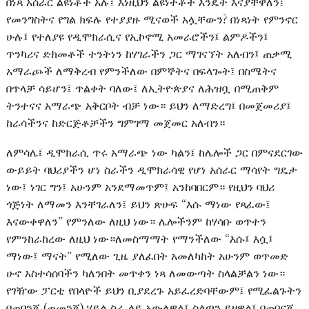
በነጻ አሰራር ልዩነቶች አሉ፤ እነዚህን ልዩነተቾች እንዴት እናያቸዋለን፤
የመንግስትና የግል ክፍሉ የተያያዙ ሚናወች አሏቸውን? በነጻነት የምንኖር
ሁሉ፤ የተለያዩ የዲሞክራሲና የኢኮኖሚ አመራሮችን፤ ልምዶችን፤
ጥንካሪና ድክመቶች ተንትነን ከሃገራችን ጋር ማገናኘት አለብን፤ ጠቃሚ
አማራጮች ለማቅረብ የምንችለው በምኞትና በፍላጐት፤ በስሜትና
በጥላቻ ሳይሆን፤ ጥልቀት ባለው፤ ለኢትዮጵያና ለሕዝቧ በሚጠቅም
ትንተናና አማራጭ አቅርቦት ብቻ ነው። ይህን ለማድረግ፤ በመጀመሪያ፤
ከራሳችንና ከድርጅቶቻችን ግምገማ መጀመር አለብን።
ለምሳሌ፤ ዲሞክራሲ ጥሩ አማራጭ ነው ካልን፤ ከሌሎች ጋር በምናደርገው
ውይይት ባህሪያችን ሆነ ስራችን ዲሞክራሳዊ የሆነ አሰራር ማሳየት ግዴታ
ነው፤ ነገር ግን፤ አሁንም አንደማመጥም፤ አንከባበርም። የዚህን ባህሪ
ጎጅነት ለማመን እንቸገራለን፤ ይህን ጽሁፍ “እሱ ማነው የጻፈው፤
እናውቀዋለን” የምንለው ለዚህ ነው። ሌሎችንም ከሃሳቡ ወጥተን
የምንከራከረው ለዚህ ነው።ለመስማማት የማንችለው “እሱ፤ እሷ፤
ማነው፤ ማናት” የሚለው ጊዜ ያለፈበት አመለካከት አሁንም ወጥመድ
ሁኖ አስተሳሰባችን ካለንበት መጥቀን ነጻ ለመውጣት ስላልቻልን ነው።
የገዥው ፓርቲ የበላዮች ይህን ቢያደረጉ አይፈረድባቸውም፤ የሚፈልጉትን
በጠበንጃ (ጠመንጃ) ሃይል ስራ ላይ አውለዋል፤ ስልጣን ይዘዋል፤ በጠበናጃ