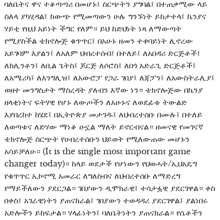
ባለቤትና ዋና ተቆጣጣሪ በመሆኑ፤ ስርጭትን ያግባል፤ በተጠቃሚው ላይ
ስለላ ያካሂዳል፤ ከውጭ የሚመጣውን ሁሉ ግንኙነት ይከታተላ፤ ኬንያና
ሃይቲ የዚህ አይነት ችግር የለም። ይህ ከድህነት ነጻ ለማውጣት
የሚያስችል ቴክኖሎጅ ቁጥጥር፤ በአሁኑ ዘመን ተቀባይነት ሊኖረው
አይገባም እያልን፤ ለአለም ህብረተሰብ፤ በተለይ፤ ለአበዳሪ ድርጅቶች፤
ለክሊንቶን፤ ለቢል ጌትስ፤ ጆርጅ ለሶሮስ፤ ለበጎ አድራጊ ድርጅቶች፤
ለአሜሪካ፤ ለእንግሊዝ፤ ለአውሮፓ የጋራ ገበያ፤ ለጃፓን፤ ለአውስትራሊያ፤
ወዘተ መንግስታት ማስረዳት ያለብን እኛው ነን። ቴክኖሎጅው በኬንያ
ዘላቂነትና ፍትሃዊ የሆኑ ለውጦችን ለአሁኑና ለወደፊቱ ትውልድ
እያበረከተ ከሄደ፤ በኢትዮጵያ መታገዱ፤ ለህብረተሰቡ በሙሉ፤ በተለይ
ለወጣቱና ለድሃው ማነቆ ሁኗል ማለት ይኖርብናል። ዘመናዊ የመገናኛ
ቴክኖሎጅ ስርጭት የሀብረተሰቡን ህይወት የሚለውጠው መሆኑን
አሳይቻለሁ። (It is the single most important game
changer today)። ከላይ ወደታች የሆነውን የህወሓት/ኢህአዴግ
የቁጥጥር ኢኮኖሚ አመራር ለግለስብና ለህብረተሰቡ ለማድረግ
የማይችለውን ያደርጋል። ገበያውን ዲሞክራዊ፤ ተሳታፏዊ ያደርገዋል። ቀስ
በቀስ፤ አገራዊነትን ያጠናክራል፤ ገበያውን ተወዳዳሪ ያደርገዋል፤ ያልነበሩ
አድሎችን ይከፍታል። ሃላፊነትን፤ ባለቤትነትን ያጠናክራል። የሴቶችን