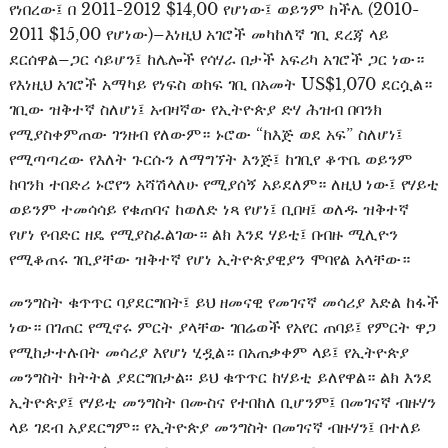
የነበረው፤ በ 2011-2012 $14,00 የሆነው፤ ወይንም ከችሌ (2010-
2011 $15,00 የሆነው)–እነዚህ አገሮች መካከለኛ ገቢ ደረጃ ላይ
ደርሰዋል–ጋር ሳይሆን፤ ከሌሎች የሳሃራ በታች አፍሪካ አገሮች ጋር ነው።
የእነዚህ አገሮች አማካይ የነፍስ ወከፍ ገቢ በአመት US$1,070 ደርሷል።
ገቢው ዝቅተኛ ስለሆነ፤ አብዛኛው የኢትዮጵያ ድሃ ሕዝብ በባንክ
የሚያስቀምጠው ገንዘብ የለውም። ኑሮው “ከእጅ ወደ አፍ” ስለሆነ፤
የሚጣጣረው የእለት ጉርሱን ለማግኘት እንጅ፤ ከገቢየ ቆጥቤ ወይንም
ከባንክ ተበድሪ ኑሮየን አሻሽላለሁ የሚያሰኝ አይደለም። ለዚህ ነው፤ የሃይቲ
ወይንም ተመሳሳይ የቁጠባና ከወለድ ነጻ የሆነ፤ ቢበዛ፤ ወለዱ ዝቅተኛ
የሆነ የብድር ዘዴ የሚያስፈልገው። ልክ እንደ ሃይቲ፤ በብዙ ሚሊዮን
የሚቆጠሩ ገቢያቸው ዝቅተኛ የሆነ ኢትዮጵያዊያን ሞባየል አላቸው።
መንግስት ቁጥጥር ባያደርግበት፤ ይህ ዘመናዊ የመገናኛ መሳሪያ እድል ከፋች
ነው። በገጠር የሚኖሩ ምርት ያላቸው ገበሬወች የአየር ጠባይ፤ የምርት ዋጋ
የሚከታተሉበት መሳሪያ እየሆነ ሂዷል። በአጠቃቀም ላይ፤ የኢትዮጵያ
መንግስት ክትትል ያደርግበታል፡፡ ይህ ቁጥጥር ከሃይቲ ይለየዋል። ልክ እንደ
ኢትዮጵያ፤ የሃይቲ መንግስት በሙስና የተበከለ ቢሆንም፤ በመገናኛ ብዙሃን
ላይ ገደብ አያደርግም። የኢትዮጵያ መንግስት በመገናኛ ብዙሃን፤ በተለይ