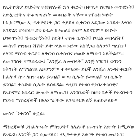
የኢትዮጵያ ድህነትና የቴክኖሎጅ ኋላ ቀርነት በቀጥታ የአገዛዙ መጥፎነት፤
አድሏዊነትና ተቆጣጣሪነት መጸብራቅ ናቸው። የፕሬስ ነጻነት
ከኢኮኖሚው ኢ-ፍትሃዊነት ጋር ተያይዞ ሲቀርብ አደጋው እንዴት እየባሰ
እንደሄደ ያሳያል። ይህ ሁኔታ ከቀጠለ፤ ሰላም አይኖርም። ድህነት
ህገወጥነት፤ ሽብርተኝነት፤ ስደት፤ ተስፋ ቢስነት፤ የባህል መበላሸት፤
ሙስና፤ የገንዘብ ሽሽት ይቀጥላሉ። ኑሮው አስቸጋሪ ስለሆነ፤ ግለሰቡ፤
ለሃገር ማሰብ ቀርቶ፤ ለቅርብ ቤተሰብና ዘመድ ለማሰብ እይችልም።
ለመንግስት የሚሰራው፤ “እንጀራ ለመብላት” እንጅ ሃገርን፤ ወገንን
በቅንነት ለማገልገል አይሆንም። ተቀጣሪው ይህች እንጀራ እንዳትቀርበት
ከፈለገ፤ ሰጥ ለበጥ ብሎ ይገዛል፤ ውጣ ሲሉት ይወጣል፤ ግባ ሲሉት
ይገባል፤ ተሰድድ ሲሉት ይሰደዳል፡፡ የዚህን የተዛባ የህብረተሳባዊና
የኢኮኖሚ አሰራር ውጤት ለማጤን፤ አንባቢወች ከዚህ በታች የቀረቡትን
የሂሳብ ማስረጃወች በአእምሯቸው እንዲቀርጹልኝ እጠይቃለሁ።
ሙስና “ነቀርሳ” ሁኗል፤
ማስረጃወቹ ያስፈለጉበት ምክንያት፤ ከሌሎች በፍጥነት እድገት ከሚያሳዩ
የአፍሪካ አገሮች ጋር ሲወዳደር፤ የኢትዮጵያ እድገት የተዛባ መሆኑን፤