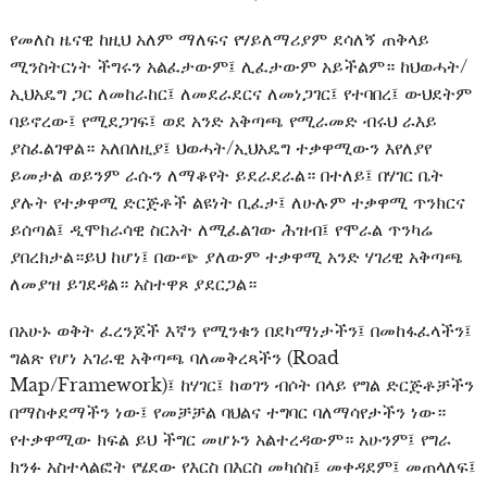
የመለስ ዜናዊ ከዚህ አለም ማለፍና የሃይለማሪያም ደሳለኝ ጠቅላይ
ሚንስትርነት ችግሩን አልፈታውም፤ ሊፈታውም አይችልም። ከህወሓት/
ኢህአዴግ ጋር ለመከራከር፤ ለመደራደርና ለመነጋገር፤ የተባበረ፤ ውህደትም
ባይኖረው፤ የሚደጋገፍ፤ ወደ አንድ አቅጣጫ የሚራመድ ብሩህ ራእይ
ያስፈልገዋል። አለበለዚያ፤ ህወሓት/ኢህአዴግ ተቃዋሚውን እየለያየ
ይመታል ወይንም ራሱን ለማቆየት ይደራደራል። በተለይ፤ በሃገር ቤት
ያሉት የተቃዋሚ ድርጅቶች ልዩነት ቢፈታ፤ ለሁሉም ተቃዋሚ ጥንክርና
ይሰጣል፤ ዲሞክራሳዊ ስርአት ለሚፈልገው ሕዝብ፤ የሞራል ጥንካሬ
ያበረክታል።ይህ ከሆነ፤ በውጭ ያለውም ተቃዋሚ አንድ ሃገሪዊ አቅጣጫ
ለመያዝ ይገደዳል። አስተዋጾ ያደርጋል።
በአሁኑ ወቅት ፈረንጆች እኛን የሚንቁን በደካማነታችን፤ በመከፋፈላችን፤
ግልጽ የሆነ አገራዊ አቅጣጫ ባለመቅረጻችን (Road
Map/Framework)፤ ከሃገር፤ ከወገን ብሶት በላይ የግል ድርጅቶቻችን
በማስቀደማችን ነው፤ የመቻቻል ባህልና ተግባር ባለማሳየታችን ነው።
የተቃዋሚው ክፍል ይህ ችግር መሆኑን አልተረዳውም። አሁንም፤ የግራ
ክንፉ አስተላልፎት የሄደው የእርስ በእርስ መካሰስ፤ መቀዳደም፤ መጠላለፍ፤