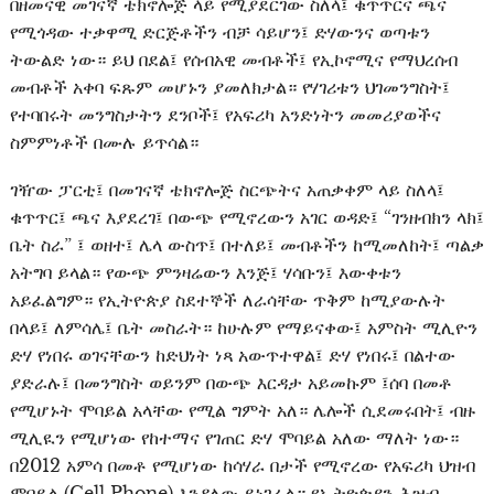
በዘመናዊ መገናኛ ቴክኖሎጅ ላይ የሚያደርገው ስለላ፤ ቁጥጥርና ጫና
የሚጎዳው ተቃዋሚ ድርጅቶችን ብቻ ሳይሆን፤ ድሃውንና ወጣቱን
ትውልድ ነው። ይህ በደል፤ የሰብአዊ መብቶች፤ የኢኮኖሚና የማህረሰብ
መብቶች አቀባ ፍጹም መሆኑን ያመለክታል። የሃገሪቱን ህገመንግስት፤
የተባበሩት መንግስታትን ደንቦች፤ የአፍሪካ አንድነትን መመሪያወችና
ስምምነቶች በሙሉ ይጥሳል።
ገዥው ፓርቲ፤ በመገናኛ ቴክኖሎጅ ስርጭትና አጠቃቀም ላይ ስለላ፤
ቁጥጥር፤ ጫና እያደረገ፤ በውጭ የሚኖረውን አገር ወዳድ፤ “ገንዘብክን ላክ፤
ቤት ስራ” ፤ ወዘተ፤ ሌላ ውስጥ፤ በተለይ፤ መብቶችን ከሚመለከት፤ ጣልቃ
አትግባ ይላል። የውጭ ምንዛሬውን እንጅ፤ ሃሳቡን፤ እውቀቱን
አይፈልግም። የኢትዮጵያ ስደተኞች ለራሳቸው ጥቅም ከሚያውሉት
በላይ፤ ለምሳሌ፤ ቤት መስራት። ከሁሉም የማይናቀው፤ አምስት ሚሊዮን
ድሃ የነበሩ ወገናቸውን ከድህነት ነጻ አውጥተዋል፤ ድሃ የነበሩ፤ በልተው
ያድራሉ፤ በመንግስት ወይንም በውጭ እርዳታ አይመኩም ፤ሰባ በመቶ
የሚሆኑት ሞባይል አላቸው የሚል ግምት አለ። ሌሎች ሲደመሩበት፤ ብዙ
ሚሊዪን የሚሆነው የከተማና የገጠር ድሃ ሞባይል አለው ማለት ነው።
በ2012 አምሳ በመቶ የሚሆነው ከሳሃራ በታች የሚኖረው የአፍሪካ ህዝብ
ሞባይል (Cell Phone) እንዳለው ይነገራል። የኢትዮጵያን ሕዝብ