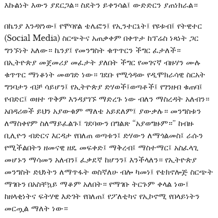
እኩልነት እውን ያደርጋል። ስደትን ይቀንሳል፤ ውድድርን ያጠነክራል።
በኬንያ እንዳየነው፤ የሞባየል ቴሌፎን፤ የኢንተርኔት፤ የዩቱብ፤ የትዊተር
(Social Media) ስርጭትና አጠቃቀም በቀጥታ ከፕሬስ ነጻነት ጋር
ግንኙነት አለው። ኬንያ፤ የመንግስት ቁጥጥርን ችግር ፈታለች።
በኢትዮጵያ መጀመሪያ መፈታት ያለበት ችግር የመገናኛ ብዙሃን ሙሉ
ቁጥጥር ማነቆነት መወገድ ነው። ገደቡ የሚጎዳው የዲሞክራሳዊ ስርአት
ግንባታን ብቻ ሳይሆን፤ የኢትዮጵያ ድሃወች፤ወጣቶች፤ የገንዘብ ቁጠባ፤
የብድር፤ ወዘተ ጥቅም እንዳያገኙ ማድረጉ ነው ብለን ማስረዳት አለብን።
አበዳሪወች ይህን አያውቁም ማለቴ አይደለም፤ ያውቃሉ። መንግስቱን
ለማስቀየም ስለማይፈልጉ፤ ገደባውን በግልጽ “አያወግዙም።” ከብዙ
ቢሊዮን ብድርና እርዳታ የበለጠ ወጣቱን፤ ድሃውን ለማጎልመስ፤ ራሱን
የሚችልበትን ዘመናዊ ዘዴ መፍቀድ፤ ማቅረብ፤ ማስተማር፤ አስፈላጊ
መሆኑን ማሳመን አለብን፤ ፈቃደኛ ከሆንን፤ እንችላለን። የኢትዮጵያ
መንግስት ድህነትን ለማጥፋት ወስኛለሁ ብሎ ካመነ፤ የቴክኖሎጅ ስርጭት
ማገቡን በአስቸኳይ ማቆም አለበት። የማገቡ ትርጉም ቀላል ነው፤
ከዘላቂነትና ፍትሃዊ እድገት የበለጠ፤ የፖለቲካና የኢኮኖሚ የበላይነትን
መርጧል ማለት ነው።