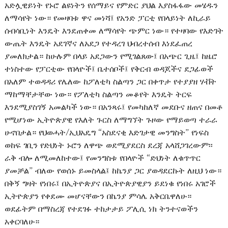
አድሏዊይነት የኑሮ ልዩነትን የሰማይና የምድር ያህል እያስፋፋው መሄዱን
ለማሳየት ነው። የመዛባቱ ዋና መነሻ፤ የአንድ ፓርቲ የበላይነት ለኪራይ
ሰብሳቢነት እንዴት እንደጠቀመ ለማሳየት ጭምር ነው። የተዛባው የእድገት
ውጤት እንዴት አደገኛና ለአደጋ የተዳረገ ህብረተሰብ እነደፈጠረ
ያመለክታል። ከሁሉም በላይ አደጋውን የሚገልጸው፤ በአጭር ጊዜ፤ ከዜሮ
ተነስተው የፓርቲው የበላዮች፤ ቤተሰቦች፤ የቅርብ ወዳጆችና ደጋፊወች
በአለም ተወዳዳሪ የሌለው ከፖለቲካ ስልጣን ጋር በቀጥታ የተያያዘ ሃቭት
ማከማቸታቸው ነው። የፖለቲካ ስልጣን መቆየት እንዴት ትርፍ
እንደሚያስገኝ አመልካች ነው። በአንጻሩ፤ የመካከለኛ መደቡና ዘጠና በመቶ
የሚሆነው ኢትዮጵያዊ የእለት ጉርስ ለማግኘት ጉዞው የማይወጣ ተራራ
ሁኖበታል። የህወሓት/ኢህአዴግ “አስደናቂ እድገታዊ መንግስት” የነፍስ
ወከፍ ገቢን የድህነት ኑሮን ለዋጭ ወደሚያደርስ ደረጃ አላሸጋገረውም፡፡
ራቅ ብሎ ለሚመለከተው፤ የመንግስቱ የበላዮች “ድህነት ለቁጥጥር
ያመቻል” ብለው የወሰኑ ይመስላል፤ ከኬንያ ጋር ያወዳደርኩት ለዚህ ነው።
በቅኝ ግዛት የነበሩ፤ በኢትዮጵያና በኢትዮጵያዊያን ይደነቁ የነበሩ አገሮች
ኢትዮጵያን የቀደሙ መሆናቸውን በኬንያ ምሳሌ አቅርቤዋለሁ።
ወደፊትም በማስረጃ የተደገፉ ተከታታይ ፖሊሲ ነክ ትንተናወችን
አቀርባለሁ።