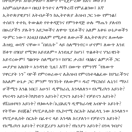
በተከታታይ አሳይቻለሁ። ለውጥ የሚጀምረው ከእኛ መሆኑን
አስምሬበታለሁ። በዚህ ትንተና ለማቅረቭ የምፈልገው፤ እኛ
ኢትዮጵያዊያን፤ እትብታችን ከኢትዮጵያ ሕዝብ ጋር ነው የምንል፤
ተሰደን ተተኪ ትውልድ የተቀዳጀንና የምንቀዳጅ ሁሉ ማጤን ያለብን
በዙሪያችን ያሉትን አደጋወችና ለዋጭ ሂደቶችና አለም አቀፍ ሁኔታወችን
ጭምር ነው። እነዚህ በአለም የሚታዩ ለውጦች ለኢትዮጵያና ለመላው
ሕዝቧ ወሳኝ ናቸው። “በደሴት” ላይ ስለማንኖር። ሆኖም፤ ለውጥ እንደ
ሸቀጥ በገበያ የሚገዛ አይደለም። እንደዚያ ከሆነ፤ ጥልቀትና ሃገራዊነት
አይኖረውም፤ ግልባጭ ስለሚሆን። ከሃገር ታሪክ፤ ባህልና ልምዶች ጋር
መያያዝ አለበት። አንዳንድ ጊዜ፤ እኛ፤ በውጭ የምንገኝ “የለውጥ
ሃዋርያት ነን” ባዮች የምናወራውና ለሕዝብ የምናስተላልፈው ከሃገራችንና
ከአለም ሁኔታ ጋር ምንም ግንኙነት የለውም። ዱሮ ማርክስ፤ ሌኒን፤ ማኦ፤
ሆችሚን እንል ነበር፤ አሁን፤ ዲሞክራሲ እንላለለን። የአሜሪካን አይነት?
የካናዳን አይነት?የህንድን አይነት? የጋናን አይነት? የቻይናን አይነት?
የቬኔዙየላን አይነት? የህወሓት/ኢህአዴግ ዲሞክራሳዊ አብዮት አይነት?
የትኛው ይበጃል? የካፒታሊስት የኢኮኖሚ ስርአት አስፈላጊ ነው እንላለን።
የካፒታሊስት ስርአት በፈተና ላይ እንዳለ እናያለን። የቻይናን አይነት?
የአሜሪካን አይነት? የናይጀሪያን አይነት? የኬንያን አይነት? በንጻ ገብያና