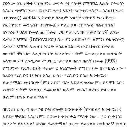
የድሃው ገቢ ዝቅተኛ ስለሆነ፤ ወጣቱ ቴክኖሎጅ የማሻሻል እድሉ የተወስነ
ስለሆነ ጭምር ነው። በኬንያ፤ የዚህ አይነት ቁጥጥር የለም። ስለዚህ ነው፤
በቴክኖሎጅ መሻሻል ኢትዮጵያ ከአለም አገሮች ዝቅተኛ የሆነችው።
የኢትዮጵያ መንግስት ቴክኖሎጅን ይፈራል። ቴክኖሎጅ ካልተሻሻል፤
ከሃገሪቱ ባህልና የመፍጠር ችሎታ ጋር ካልተያያዘ፤ ቀጅና ሸማች እንጅ
ፈጣሪና አሻሻይ (Innovator) ለመሆን አይቻልም። ለምን፤ የቴክኖሎጅ
ፈጣሪና አሻሻይ ለመሆን ነጻነት ያስፈልጋል። የኬንያ ህዝብ፤ በተለይ
ወጣቱ፤ ሞባየልን ለኢንተርኔት ስርጭትና ጥቅም አውሎታል። መንግስት
አላገደውም፤ እንዲያውም ያበረታታዋል። ዘጠና ዘጠኝ በመቶ (99%)
የሚሆነው የኢንተርኔት ተጠቃሚ አገልግሎት የሚያገኘው ከሞባይል ነው።
ከአርባ ሚሊዮን ህዝብ፤ አስራ ሁለት ሚሊዮን በላይ ኢንተርኔት
ይጠቀማል፤ መንግስት “ምን አየህ” ብሎ አይቆጣጠረውም። የዲሞክራሲ፤
የነጻነት ጥቅም እንደዚህ ይመስላል፤ ሁሉም በሃገሩ፤ ለሃገሩ ያገባዋል።
ሁሉም በሃገሩ ይጠቀማል።
በኬንያ፤ ሁለቱን ዘመናዊ የቴክኖሎጅ ስርጭቶች (ሞባይልና ኢንተርኔት)
አያይዟቸዋል፤ ስለሆነም፤ ዋጋውን ቀንሶታል ማለት ነው። ዋጋ ሲቀንስ፤
ስርጭት ይስፋፋል፤ ድሃው ይጠቀማል፤ ገቢው ያድጋል። የመካከለኛ መደቡ