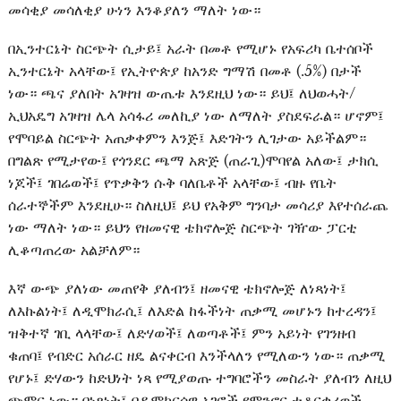
መሳቂያ መሳለቂያ ሁነን እንቆያለን ማለት ነው።
በኢንተርኔት ስርጭት ሲታይ፤ አራት በመቶ የሚሆኑ የአፍሪካ ቤተሰቦች
ኢንተርኔት አላቸው፤ የኢትዮጵያ ከአንድ ግማሽ በመቶ (.5%) በታች
ነው። ጫና ያለበት አገዛዝ ውጤቱ እንደዚህ ነው። ይህ፤ ለህወሓት/
ኢህአዴግ አገዛዝ ሌላ አሳፋሪ መለኪያ ነው ለማለት ያስደፍራል። ሆኖም፤
የሞባይል ስርጭት አጠቃቀምን እንጅ፤ እድገትን ሊገታው አይችልም።
በግልጽ የሚታየው፤ የጎንደር ጫማ አጽጅ (ጠራጊ)ሞባየል አለው፤ ታክሲ
ነጆች፤ ገበሬወች፤ የጥቃቅን ሱቅ ባለቤቶች አላቸው፤ ብዙ የቤት
ሰራተኞችም እንደዚሁ። ስለዚህ፤ ይህ የአቅም ግንባታ መሳሪያ እየተሰራጨ
ነው ማለት ነው። ይህን የዘመናዊ ቴክኖሎጅ ስርጭት ገዥው ፓርቲ
ሊቆጣጠረው አልቻለም።
እኛ ውጭ ያለነው መጠየቅ ያለብን፤ ዘመናዊ ቴክኖሎጅ ለነጻነት፤
ለእኩልነት፤ ለዲሞክራሲ፤ ለእድል ከፋችነት ጠቃሚ መሆኑን ከተረዳን፤
ዝቅተኛ ገቢ ላላቸው፤ ለድሃወች፤ ለወጣቶች፤ ምን አይነት የገንዘብ
ቁጠባ፤ የብድር አሰራር ዘዴ ልናቀርብ እንችላለን የሚለውን ነው። ጠቃሚ
የሆኑ፤ ድሃውን ከድህነት ነጻ የሚያወጡ ተግባሮችን መስራት ያለብን ለዚህ
ጭምር ነው። በነጻነት፤ በዲሞክርሳዊ አገሮች የምንኖር ተቆርቋሪወች