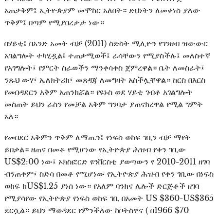
አጠቃቅም፤ ኢትዮጵያም መሞከር አለበት። ድህነትን ለመቀነስ ያለው
ጥቅም፤ በጣም የሚያበረታታ ነው።
በሃይቲ፤ በአንድ አመት ብቻ (2011) ስድስት ሚሊዮን የገንዘብ ዝውውር
አገልግሎት ተካሂዷል፤ ተጠቃሚወች፤ ራሳቸውን የሚያስችሉ፤ መለስተኛ
የአገግሎት፤ የምርት ስራወችን ማንቀሳቀስ ጀምረዋል። ቤት ለመስራት፤
ንጹህ ውሃ፤ ኤለክትሪክ፤ መጸዳጃ ለመግዛት አስችሏቸዋል። ከርስ በእርስ
የመበዳደርን አቅም አጠንክሯል። የዩኑስ ወደ ሃይቲ ገብቶ አገልግሎት
መስጠት ይህን ራስን የመቻል አቅም ግንባታ ያጠናክረዋል የሚል ግምት
አለ።
የመበደር አቅምን ጥቅም ለማጤን፤ የነፍስ ወከፍ ገቢን ብቻ ማየት
ይበቃል። ዘጠና በመቶ የሚሆነው የኢትዮጵያ ሕዝብ የቀን ገቢው
US$2:00 ነው፤ ኦክስፎርድ ዩንቨርስቲ ያወጣውን የ 2010-2011 ዘገባ
ብንጠቀም፤ ስድሳ በመቶ የሚሆነው የኢትዮጵያ ሕዝብ የቀን ገቢው በነፍስ
ወከፍ ከUS$1.25 ያነሰ ነው። የአለም ባንክና ሌሎች ድርጅቶች ዘገባ
የሚያሳየው የኢትዮጵያ የነፍስ ወከፍ ገቢ በአመት US $360-US$365
ደርሷል። ይህን ማወዳደር የምንችለው ከቦትስዋና ( በ1966 $70