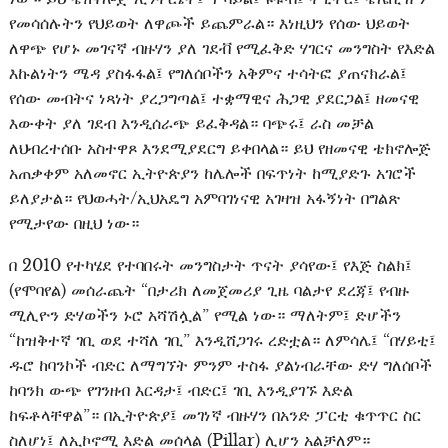
የመሳሰሉትን የህይወት ለዋጮች ይጨምራል። እነዚህን የሰው ህይወት
ለዋጭ የሆኑ መገናኛ ብዙሃን ያለ ገደቭ የሚፈቅድ ሃገርና መንግስት የእድል
እኩልነትን ሜዳ ያስፋፋል፤ የግለሰቦችን አቅምና ተሳትፎ ያጠናክራል፤
የሰው መብትና ነጻነት ያረጋግጣል፤ ተቋማዊና ሕጋዊ ያደርጋል፤ ዘመናዊ
እውቀት ያለ ገደብ እንዲሰራጭ ይፈቅዳል። ባጭሩ፤ ራስ መቻል
ለህብረተሰቡ አስተዋጾ እንደሚያደርግ ይቀበላል። ይህ የዘመናዊ ቴክኖሎጅ
አጠቃቀም አለመኖር ኢትዮጵያን ከሌሎች በፍጥነት ከሚያድጉ አገሮች
ይለያታል። የህወሓት/ኢህአዴግ አምባገነናዊ አገዛዝ አፋኝነት በግልጽ
የሚታየው በዚህ ነው።
በ 2010 የተካሄደ የተባበሩት መንግስታት ጥናት ያሳየው፤ የእጅ ስልክ፤
(የሞባየል) መሰራጨት “በታሪክ ለመጀመሪያ ጊዜ ባልታየ ደረጃ፤ የብዙ
ሚሊዮን ድሃወችን ኑሮ አሻሽሏል” የሚል ነው። ማለትም፤ ድሆችን
“ከዝቅተኛ ገቢ ወደ ተሻለ ገቢ” እንዲሸጋገሩ ረድቷል። ለምሳሌ፤ “በሃይቲ፤
ዱሮ ከባንኮች ብድር ለማግኘት ምንም ተስፋ ያልነብራቸው ድሃ ግለሰቦች
ከባንክ ውጭ የገንዘብ እርዳታ፤ ብድር፤ ገቢ እንዲያገኙ እድል
ከፍቶላቸዋል”። በኢትዮጵያ፤ መገነኛ ብዙሃን በአንድ ፓርቲ ቁጥጥር ስር
ስለሆነ፤ ለኢኮኖሚ እድል መሰላል (Pillar) ሊሆን አልቻለም።