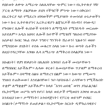
የህይወት ለዋጭ አማራጭ ስለሌላቸው ጭምር ነው። የኢትዮጵያ ገዥ
ፓርቲ ለማየት ያልቻለው ይህን የችግሮች ምንጭ ነው። በቅርቡ፤
በኤርትርያ ላይ የሚደረጉ ዘገባወችም የሚያሳዩት ተመሳሳይ ሁኔታወችን
ነው። ኩሩ ኢትዮጵያንና ኤርትራዊያን ልጃገረዶች የሱዳን፤ የሳውዲ፤
የግብጽና ሌሎች ቱሪስቶች ፍላጎትን ለማሟላት የሚገደዱት መርጠው
አይደለም። አዲስ አበባና ሌሎች ከተሞች የሚጎበኝ ግለሰብ የሚያየው
አሰቃቂ፤ ክብር ገፋፊ የጾታ ንግድና ግንኙነት ሸራቶን፤ ሂልቶን፤ ወዘተ
የሚካሄደው ድህነት፤ ተስፋ መቁረጥ ስላለ ነው። ኩሩ ወጣት ሴቶችን
ለዚህ የዳረጋቸው አገዛዙ ሌላ አማራጭ ለማቅረብ ስላልቻለ ነው።
እኩልነት፤ የህግ የበላይነት በሌለበት አገዛዝ፤ ሴቶች መብታቸውን
ለማስከበር አይችሉም። ሌላው ቀርቶ፤ ለመብታቸው ጥያቄም ለማቀረብ
አይችሉም። ሰላማዊ ሰልፍ ለማድረገ ህልም ነው። ከውጭ የሚመጣ
ገንዘብ ተጠቅመው፤ እንደልባቸው፤ ጉቦ ሳይከፍሉ፤ ራሳቸውን የሚችሉበት
ተቋም ለማቋቋም አይችሉም። ከላይ “እንባ ጠባቂ” ወገን ያስፈልጋል፤
የኢኮኖሚው መሥክ ዝግ የሆነ፤ ከላይ ወደታች የሚወሰን አገዛዝ ውጤቱ
እንደዚህ ነው። ታማኝነት፤ አጎብዳጅነት፤ የፓርቲ ወይንም የብሄር
አባልነት/ታማኝነት ይጠይቃል። የኢኮኖሚው ስርአት ዲሞክራሳዊይና