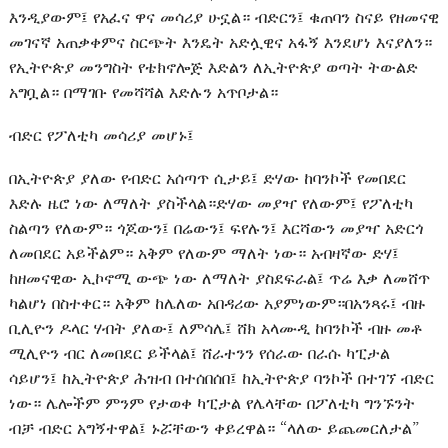
እንዲያውም፤ የአፈና ዋና መሳሪያ ሁኗል። ብድርን፤ ቁጠባን ስናይ የዘመናዊ
መገናኛ አጠቃቀምና ስርጭት እንዴት አድሏዊና አፋኝ እንደሆነ እናያለን።
የኢትዮጵያ መንግስት የቴክኖሎጅ እድልን ለኢትዮጵያ ወጣት ትውልድ
አግቧል። በማገቡ የመሻሻል እድሉን አጥቦታል።
ብድር የፖለቲካ መሳሪያ መሆኑ፤
በኢትዮጵያ ያለው የብድር አሰጣጥ ሲታይ፤ ድሃው ከባንኮች የመበደር
እድሉ ዜሮ ነው ለማለት ያስችላል።ድሃው መያዣ የለውም፤ የፖለቲካ
ስልጣን የለውም። ጎጆውን፤ በሬውን፤ ፍየሉን፤ እርሻውን መያዣ አድርጎ
ለመበደር አይችልም። አቅም የለውም ማለት ነው። አብዛኛው ድሃ፤
ከዘመናዊው ኢኮኖሚ ውጭ ነው ለማለት ያስደፍራል፤ ጥሬ እቃ ለመሸጥ
ካልሆነ በስተቀር። አቅም ከሌለው አበዳሪው አያምነውም።በአንጻሩ፤ ብዙ
ቢሊዮን ዶላር ሃብት ያለው፤ ለምሳሌ፤ ሸክ አላሙዲ ከባንኮች ብዙ መቶ
ሚሊዮን ብር ለመበደር ይችላል፤ ሸራተንን የሰራው በራሱ ካፒታል
ሳይሆን፤ ከኢትዮጵያ ሕዝብ በተሰበሰበ፤ ከኢትዮጵያ ባንኮች በተገኘ ብድር
ነው። ሌሎችም ምንም የታወቀ ካፒታል የሌላቸው በፖለቲካ ግንኙንት
ብቻ ብድር አግኝተዋል፤ ኑሯቸውን ቀይረዋል። “ላለው ይጨመርለታል”